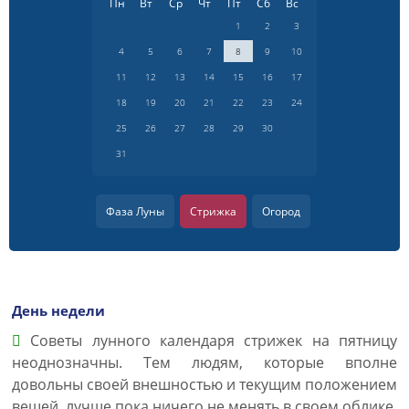
Пн
Вт
Ср
Чт
Пт
Сб
Вс
1
2
3
4
5
6
7
8
9
10
11
12
13
14
15
16
17
18
19
20
21
22
23
24
25
26
27
28
29
30
31
Фаза Луны
Стрижка
Огород
День недели
Советы лунного календаря стрижек на пятницу
неоднозначны. Тем людям, которые вполне
довольны своей внешностью и текущим положением
вещей, лучше пока ничего не менять в своем облике.