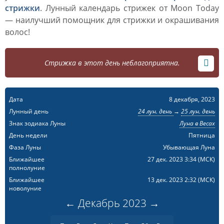
стрижки
. Лунный календарь стрижек от Moon Today
— наилучший помощник для стрижки и окрашивания
волос!
Стрижка в этот день неблагоприятна.
Дата
8 декабря, 2023
Лунный день
24 лун. день
→
25 лун. день
Знак зодиака Луны
Луна в Весах
День недели
Пятница
Фаза Луны
Убывающая Луна
Ближайшее
27 дек. 2023 3:34
(МСК)
полнолуние
Ближайшее
13 дек. 2023 2:32
(МСК)
новолуние
←
Декабрь
2023
→