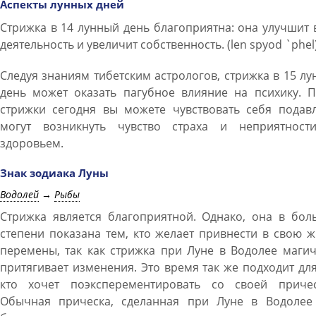
Аспекты лунных дней
Стрижка в 14 лунный день благоприятна: она улучшит
деятельность и увеличит собственность. (len spyod `phel
Следуя знаниям тибетским астрологов, стрижка в 15 л
день может оказать пагубное влияние на психику. П
стрижки сегодня вы можете чувствовать себя подавл
могут возникнуть чувство страха и неприятност
здоровьем.
Знак зодиака Луны
Водолей
→
Рыбы
Стрижка является благоприятной. Однако, она в бол
степени показана тем, кто желает привнести в свою 
перемены, так как стрижка при Луне в Водолее маги
притягивает изменения. Это время так же подходит для
кто хочет поэксперементировать со своей причес
Обычная прическа, сделанная при Луне в Водолее