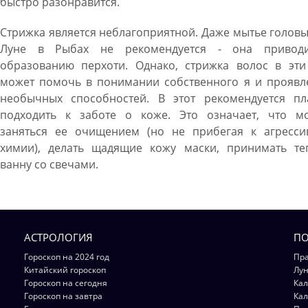
быстро разонравится.
Стрижка является неблагоприятной. Даже мытье голов
Луне в Рыбах не рекомендуется - она привод
образованию перхоти. Однако, стрижка волос в эти
может помочь в понимании собственного я и проявл
необычных способностей. В этот рекомендуется пл
подходить к заботе о коже. Это означает, что м
заняться ее очищением (но не прибегая к агресси
химии), делать щадящие кожу маски, принимать те
ванну со свечами.
АСТРОЛОГИЯ
ПО
Гороскоп на 2024 год
Пра
Китайский гороскоп
Лун
Гороскоп на сегодня
Кал
Гороскоп на завтра
Кал