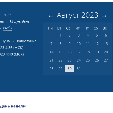
←
Август
2023
→
а, 2023
ень
→
15 лун. день
→
Рыбы
Пн
Вт
Ср
Чт
Пт
Сб
Вс
1
2
3
4
5
6
 Луна → Полнолуние
7
8
9
10
11
12
13
023 4:36
(МСК)
14
15
16
17
18
19
20
023 4:40
(МСК)
21
22
23
24
25
26
27
28
29
30
31
День недели