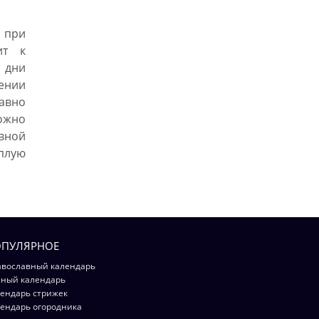
ы при
ит к
 дни
ении
авно
ожно
вной
плую
ПУЛЯРНОЕ
вославный календарь
ный календарь
ендарь стрижек
ендарь огородника