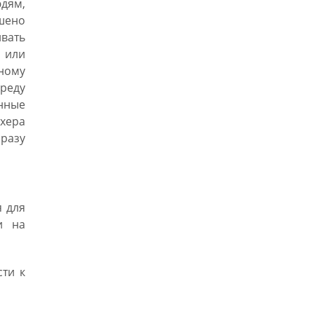
юдям,
шено
ивать
 или
ному
реду
нные
хера
разу
 для
и на
сти к