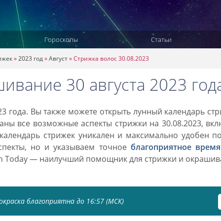
Гороскопы
Статьи
ижек
»
2023 год
»
Август
»
Стрижка волос 30.08.2023
ивание 30 августа 2023 год
23 года. Вы также можете открыть лунный календарь ст
заны все возможные аспекты стрижки на 30.08.2023, вк
 календарь стрижек уникален и максимально удобен п
спекты, но и указываем точное
благоприятное время
on Today — наилучший помощник для стрижки и окраши
окраска благоприятна до 16:57 (МСК)