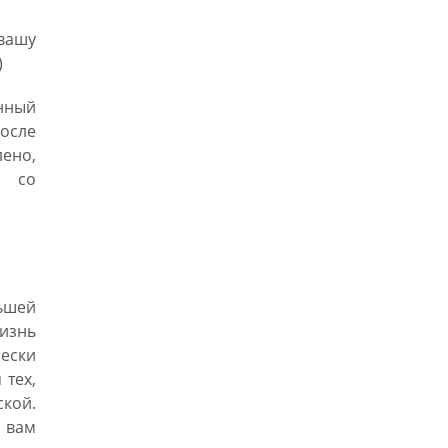
 вашу
)
унный
осле
ено,
и со
ьшей
жизнь
чески
 тех,
кой.
 вам