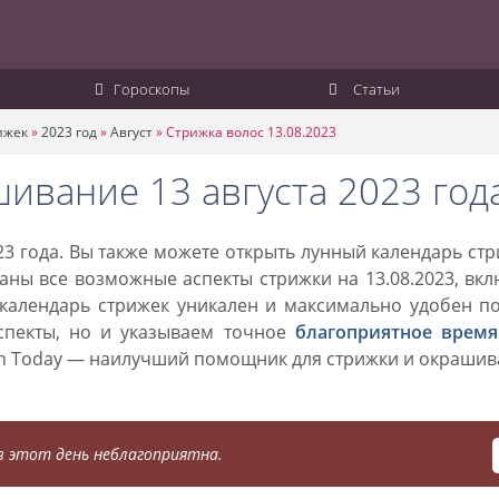
Гороскопы
Статьи
ижек
»
2023 год
»
Август
»
Стрижка волос 13.08.2023
ивание 13 августа 2023 год
23 года. Вы также можете открыть лунный календарь ст
заны все возможные аспекты стрижки на 13.08.2023, вк
 календарь стрижек уникален и максимально удобен п
спекты, но и указываем точное
благоприятное время
on Today — наилучший помощник для стрижки и окраши
 этот день неблагоприятна.