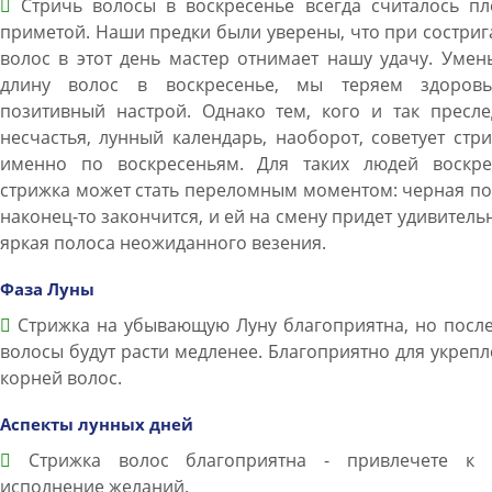
Стричь волосы в воскресенье всегда считалось пл
приметой. Наши предки были уверены, что при состри
волос в этот день мастер отнимает нашу удачу. Уме
длину волос в воскресенье, мы теряем здоров
позитивный настрой. Однако тем, кого и так пресле
несчастья, лунный календарь, наоборот, советует стр
именно по воскресеньям. Для таких людей воскре
стрижка может стать переломным моментом: черная п
наконец-то закончится, и ей на смену придет удивитель
яркая полоса неожиданного везения.
Фаза Луны
Стрижка на убывающую Луну благоприятна, но после
волосы будут расти медленее. Благоприятно для укреп
корней волос.
Аспекты лунных дней
Стрижка волос благоприятна - привлечете к 
исполнение желаний.