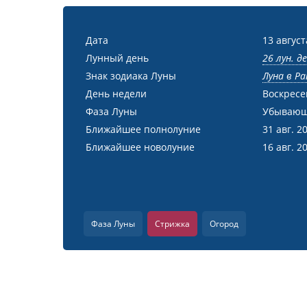
Дата
13 август
Лунный день
26 лун. д
Знак зодиака Луны
Луна в Ра
День недели
Воскресе
Фаза Луны
Убывающ
Ближайшее полнолуние
31 авг. 2
Ближайшее новолуние
16 авг. 2
Фаза Луны
Стрижка
Огород