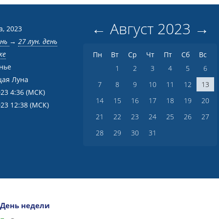
←
Август
2023
→
а, 2023
ень
→
27 лун. день
ке
Пн
Вт
Ср
Чт
Пт
Сб
Вс
нье
1
2
3
4
5
6
ая Луна
7
8
9
10
11
12
13
023 4:36
(МСК)
14
15
16
17
18
19
20
023 12:38
(МСК)
21
22
23
24
25
26
27
28
29
30
31
День недели