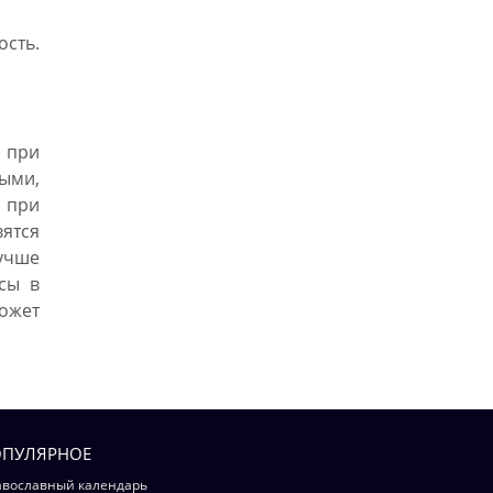
ость.
 при
ыми,
а при
вятся
лучше
осы в
ожет
ПУЛЯРНОЕ
вославный календарь