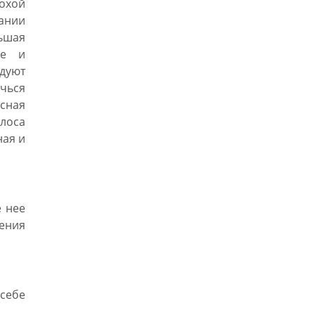
охой
гании
ньшая
ье и
дуют
ичься
сная
олоса
ная и
 нее
ления
себе