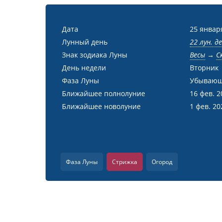
Дата
25 январ
Лунный день
22 лун. д
Знак зодиака Луны
Весы
→
С
День недели
Вторник
Фаза Луны
Убывающ
Ближайшее полнолуние
16 фев. 2
Ближайшее новолуние
1 фев. 20
Фаза Луны
Стрижка
Огород