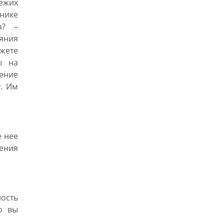
ежих
нике
а? –
яния
ожете
ы на
ение
у. Им
 нее
ления
ость
о вы