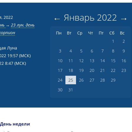
←
Январь
2022
→
я, 2022
ень
→
23 лун. день
корпион
Пн
Вт
Ср
Чт
Пт
Сб
Вс
1
2
ая Луна
3
4
5
6
7
8
9
022 19:57
(МСК)
10
11
12
13
14
15
16
22 8:47
(МСК)
17
18
19
20
21
22
23
24
25
26
27
28
29
30
31
День недели