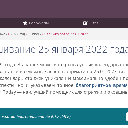
Гороскопы
Статьи
ижек
»
2022 год
»
Январь
»
Стрижка волос 25.01.2022
шивание 25 января 2022 год
2 года. Вы также можете открыть лунный календарь ст
азаны все возможные аспекты стрижки на 25.01.2022, вк
 календарь стрижек уникален и максимально удобен п
спекты, но и указываем точное
благоприятное время
on Today — наилучший помощник для стрижки и окраши
окраска благоприятна до 6:57 (МСК)