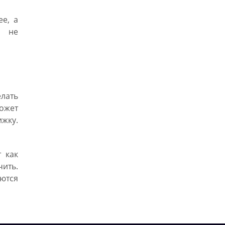
е, а
и не
лать
ожет
жку.
 как
чить.
ются