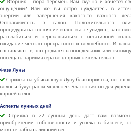
Вторник – пора перемен. Вам скучно и хочется св
ощущений? Или же вы остро нуждаетесь в источ
энергии для завершения какого-то важного дел
Отправляйтесь в салон. Положительного вли
процедуры на состояние волос вы не увидите, зато см
расслабиться и переключиться с негативной волн
ожидание чего-то прекрасного и волшебного. Исключ
составляют те, кто родился в понедельник или пятниц
посещать парикмахера во вторник нежелательно.
Фаза Луны
Стрижка на убывающую Луну благоприятна, но после
волосы будут расти медленее. Благоприятно для укреп
корней волос.
Аспекты лунных дней
Стрижка в 22 лунный день даст вам возможн
приобретений собственности и успеха в бизнесе, н
можете набрать лишний вес.