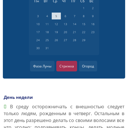
Пн
Вт
Ср
Чт
Пт
Сб
Вс
1
2
3
4
5
6
7
8
9
10
11
12
13
14
15
16
17
18
19
20
21
22
23
24
25
26
27
28
29
30
31
Фаза Луны
Стрижка
Огород
День недели
В среду осторожничать с внешностью следует
только людям, рожденным в четверг. Остальным в
этот день разрешено делать со своими волосами все
что угодно: подравнивать концы, делать модные