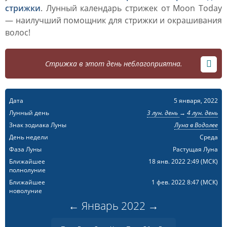
стрижки
. Лунный календарь стрижек от Moon Today
— наилучший помощник для стрижки и окрашивания
волос!
Стрижка в этот день неблагоприятна.
Дата
5 января, 2022
Лунный день
3 лун. день
→
4 лун. день
Знак зодиака Луны
Луна в Водолее
День недели
Среда
Фаза Луны
Растущая Луна
Ближайшее
18 янв. 2022 2:49
(МСК)
полнолуние
Ближайшее
1 фев. 2022 8:47
(МСК)
новолуние
←
Январь
2022
→