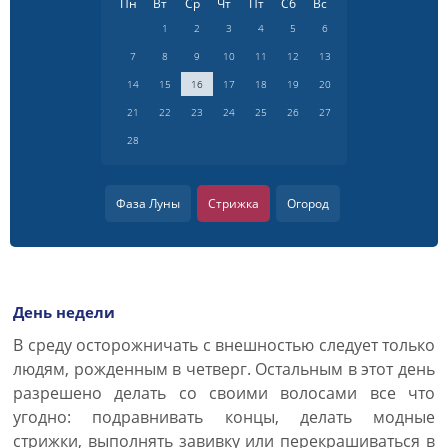
Пн
Вт
Ср
Чт
Пт
Сб
Вс
1
2
3
4
5
6
7
8
9
10
11
12
13
14
15
16
17
18
19
20
21
22
23
24
25
26
27
28
Фаза Луны
Стрижка
Огород
День недели
В среду осторожничать с внешностью следует только
людям, рожденным в четверг. Остальным в этот день
разрешено делать со своими волосами все что
угодно: подравнивать концы, делать модные
стрижки, выполнять завивку или перекрашиваться в