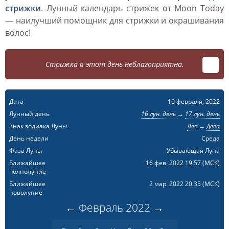
стрижки
. Лунный календарь стрижек от Moon Today
— наилучший помощник для стрижки и окрашивания
волос!
Стрижка в этот день неблагоприятна.
Дата
16 февраля, 2022
Лунный день
16 лун. день
→
17 лун. день
Знак зодиака Луны
Лев
→
Дева
День недели
Среда
Фаза Луны
Убывающая Луна
Ближайшее
16 фев. 2022 19:57
(МСК)
полнолуние
Ближайшее
2 мар. 2022 20:35
(МСК)
новолуние
←
Февраль
2022
→