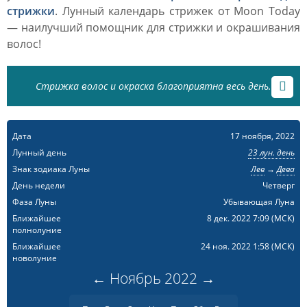
стрижки
. Лунный календарь стрижек от Moon Today
— наилучший помощник для стрижки и окрашивания
волос!
Стрижка волос и окраска благоприятна весь день.
Дата
17 ноября, 2022
Лунный день
23 лун. день
Знак зодиака Луны
Лев
→
Дева
День недели
Четверг
Фаза Луны
Убывающая Луна
Ближайшее
8 дек. 2022 7:09
(МСК)
полнолуние
Ближайшее
24 ноя. 2022 1:58
(МСК)
новолуние
←
Ноябрь
2022
→