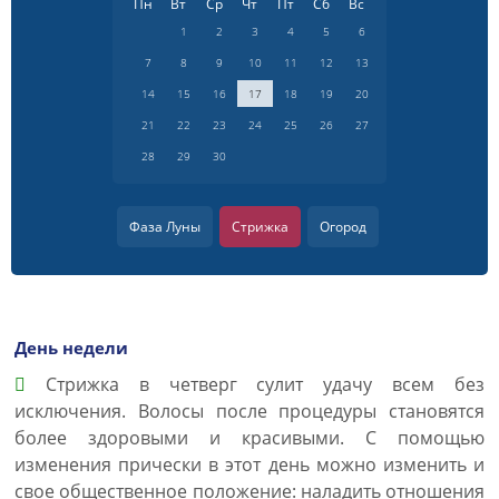
Пн
Вт
Ср
Чт
Пт
Сб
Вс
1
2
3
4
5
6
7
8
9
10
11
12
13
14
15
16
17
18
19
20
21
22
23
24
25
26
27
28
29
30
Фаза Луны
Стрижка
Огород
День недели
Cтрижка в четверг сулит удачу всем без
исключения. Волосы после процедуры становятся
более здоровыми и красивыми. С помощью
изменения прически в этот день можно изменить и
свое общественное положение: наладить отношения