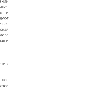
гании
ньшая
ье и
дуют
ичься
сная
олоса
ная и
сти к
 нее
ления