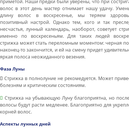
приметой. Наши предки были уверены, что при состри
волос в этот день мастер отнимает нашу удачу. Уме
длину волос в воскресенье, мы теряем здоров
позитивный настрой. Однако тем, кого и так пресле
несчастья, лунный календарь, наоборот, советует стр
именно по воскресеньям. Для таких людей воскре
стрижка может стать переломным моментом: черная п
наконец-то закончится, и ей на смену придет удивитель
яркая полоса неожиданного везения.
Фаза Луны
Стрижка в полнолуние не рекомедуется. Может приве
болезням и критическим состояниям.
Стрижка на убывающую Луну благоприятна, но после
волосы будут расти медленее. Благоприятно для укреп
корней волос.
Аспекты лунных дней