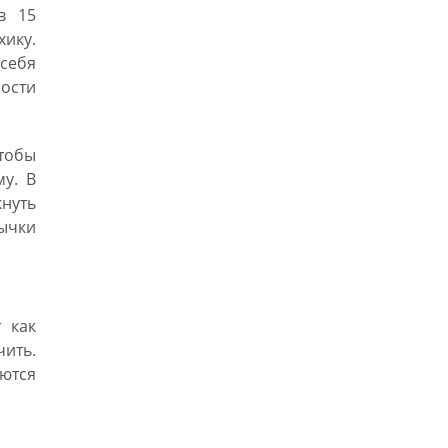
в 15
хику.
себя
ности
тобы
му. В
кнуть
ычки
 как
чить.
ются