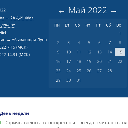
←
Май
2022
→
022
ень
→
16 лун. день
корпионе
Пн
Вт
Ср
Чт
Пт
Сб
Вс
нье
1
ние → Убывающая Луна
2
3
4
5
6
7
8
022 7:15
(МСК)
9
10
11
12
13
14
15
022 14:31
(МСК)
16
17
18
19
20
21
22
23
24
25
26
27
28
29
30
31
День недели
Стричь волосы в воскресенье всегда считалось пл