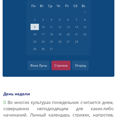
Пн
Вт
Ср
Чт
Пт
Сб
Вс
1
2
3
4
5
6
7
8
9
10
11
12
13
14
15
16
17
18
19
20
21
22
23
24
25
26
27
28
29
30
31
Фаза Луны
Стрижка
Огород
День недели
Во многих культурах понедельник считается днем,
совершенно неподходящим для каких-либо
начинаний. Лунный календарь стрижек, напротив,