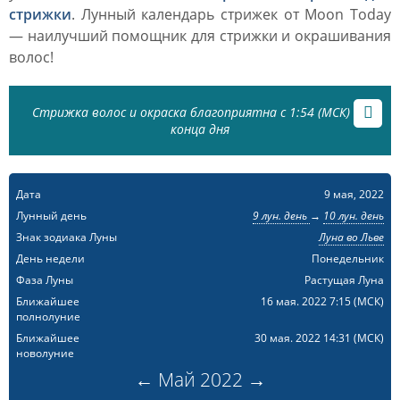
стрижки
. Лунный календарь стрижек от Moon Today
— наилучший помощник для стрижки и окрашивания
волос!
Стрижка волос и окраска благоприятна с 1:54 (МСК) до
конца дня
Дата
9 мая, 2022
Лунный день
9 лун. день
→
10 лун. день
Знак зодиака Луны
Луна во Льве
День недели
Понедельник
Фаза Луны
Растущая Луна
Ближайшее
16 мая. 2022 7:15
(МСК)
полнолуние
Ближайшее
30 мая. 2022 14:31
(МСК)
новолуние
←
Май
2022
→