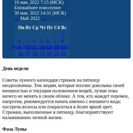
16 мая. 2022 7:15
(МСК)
Ближайшее новолуние
30 мая. 2022 14:31
(МСК)
←
Май
2022
→
Пн
Вт
Ср
Чт
Пт
Сб
Вс
1
2
3
4
5
6
7
8
Фаза Луны
Стрижка
Огород
9
10
11
12
13
14
15
16
17
18
19
20
21
22
23
24
25
26
27
28
29
30
31
День недели
Советы лунного календаря стрижек на пятницу
неоднозначны. Тем людям, которые вполне довольны своей
внешностью и текущим положением вещей, лучше пока
ничего не менять в своем облике. А тем, кто жаждет перемен,
напротив, рекомендуется начать именно с внешнего вида:
постричь волосы или покраситься в более яркий цвет.
Стрижки, выполненные в пятницу, благоприятствуют
налаживанию личной жизни.
Фаза Луны