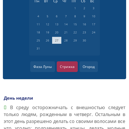
Пн
Вт
Ср
Чт
Пт
Сб
Вс
1
2
3
4
5
6
7
8
9
10
11
12
13
14
15
16
17
18
19
20
21
22
23
24
25
26
27
28
29
30
31
Фаза Луны
Стрижка
Огород
День недели
В среду осторожничать с внешностью следует
только людям, рожденным в четверг. Остальным в
этот день разрешено делать со своими волосами все
что угодно: подравнивать концы, делать модные