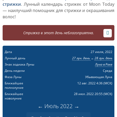
стрижки
. Лунный календарь стрижек от Moon Today
— наилучший помощник для стрижки и окрашивания
волос!
Стрижка в этот день неблагоприятна.
Дата
27 июля, 2022
Лунный день
27 лун. день
→
28 лун. день
Знак зодиака Луны
Луна в Раке
День недели
Среда
Фаза Луны
Убывающая Луна
Ближайшее
12 авг. 2022 4:36
(МСК)
полнолуние
Ближайшее
28 июл. 2022 20:55
(МСК)
новолуние
←
Июль
2022
→