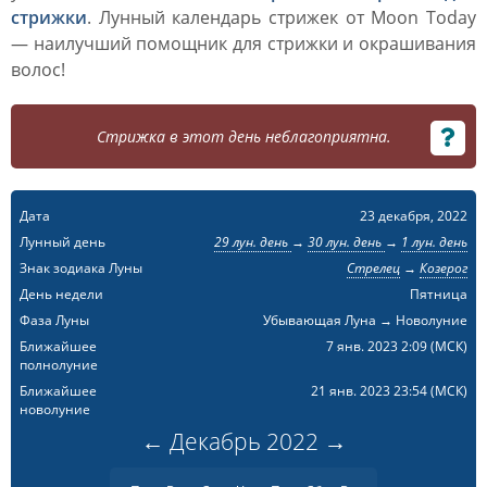
стрижки
. Лунный календарь стрижек от Moon Today
— наилучший помощник для стрижки и окрашивания
волос!
Стрижка в этот день неблагоприятна.
Дата
23 декабря, 2022
Лунный день
29 лун. день
→
30 лун. день
→
1 лун. день
Знак зодиака Луны
Стрелец
→
Козерог
День недели
Пятница
Фаза Луны
Убывающая Луна → Новолуние
Ближайшее
7 янв. 2023 2:09
(МСК)
полнолуние
Ближайшее
21 янв. 2023 23:54
(МСК)
новолуние
←
Декабрь
2022
→