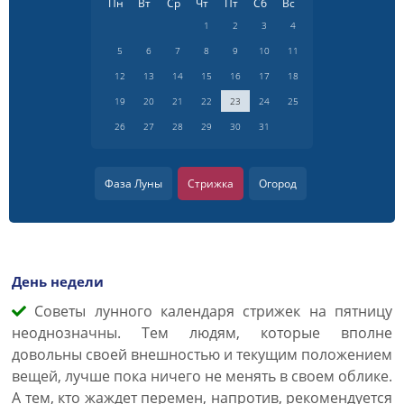
Пн
Вт
Ср
Чт
Пт
Сб
Вс
1
2
3
4
5
6
7
8
9
10
11
12
13
14
15
16
17
18
19
20
21
22
23
24
25
26
27
28
29
30
31
Фаза Луны
Стрижка
Огород
День недели
Советы лунного календаря стрижек на пятницу
неоднозначны. Тем людям, которые вполне
довольны своей внешностью и текущим положением
вещей, лучше пока ничего не менять в своем облике.
А тем, кто жаждет перемен, напротив, рекомендуется