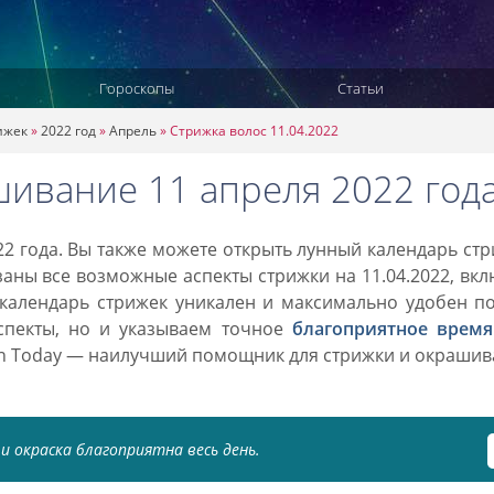
Гороскопы
Статьи
ижек
»
2022 год
»
Апрель
»
Стрижка волос 11.04.2022
шивание 11 апреля 2022 год
2 года. Вы также можете открыть лунный календарь ст
азаны все возможные аспекты стрижки на 11.04.2022, вк
 календарь стрижек уникален и максимально удобен п
спекты, но и указываем точное
благоприятное время
on Today — наилучший помощник для стрижки и окраши
и окраска благоприятна весь день.