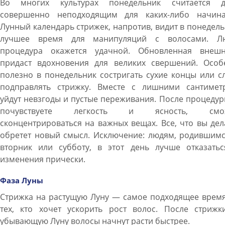
Во многих культурах понедельник считается д
совершенно неподходящим для каких-либо начина
Лунный календарь стрижек, напротив, видит в понедел
лучшее время для манипуляций с волосами. Л
процедура окажется удачной. Обновленная внешн
придаст вдохновения для великих свершений. Особ
полезно в понедельник состригать сухие концы или с
подправлять стрижку. Вместе с лишними сантимет
уйдут невзгоды и пустые переживания. После процеду
почувствуете легкость и ясность, смож
сконцентрироваться на важных вещах. Все, что вы дел
обретет новый смысл. Исключение: людям, родившимс
вторник или субботу, в этот день лучше отказатьс
изменения прически.
Фаза Луны
Стрижка на растущую Луну — самое подходящее время
тех, кто хочет ускорить рост волос. После стрижк
убывающую Луну волосы начнут расти быстрее.