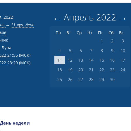
←
Апрель
2022
→
я, 2022
ень
→
11 лун. день
ьве
Пн
Вт
Ср
Чт
Пт
Сб
Вс
ьник
1
2
3
 Луна
4
5
6
7
8
9
10
022 21:55
(МСК)
11
12
13
14
15
16
17
022 23:29
(МСК)
18
19
20
21
22
23
24
25
26
27
28
29
30
День недели