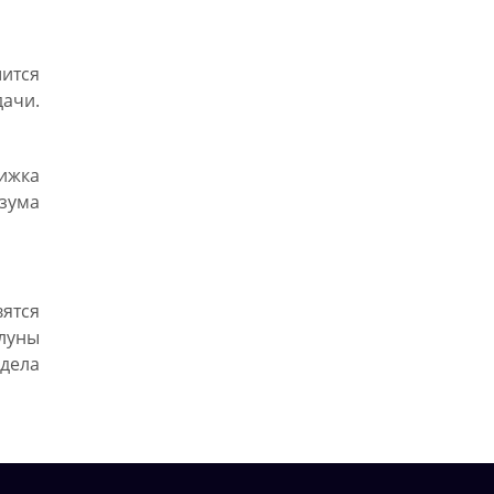
ится
ачи.
рижка
зума
ятся
луны
 дела