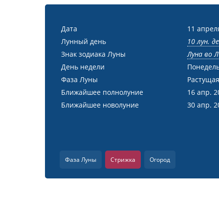
Дата
11 апрел
Лунный день
10 лун. д
Знак зодиака Луны
Луна во Л
День недели
Понедел
Фаза Луны
Растущая
Ближайшее полнолуние
16 апр. 2
Ближайшее новолуние
30 апр. 2
Фаза Луны
Стрижка
Огород