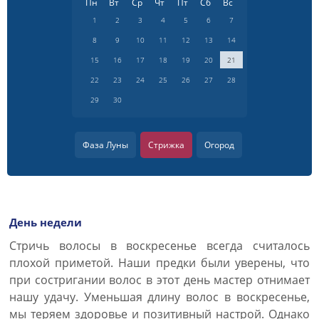
Пн
Вт
Ср
Чт
Пт
Сб
Вс
1
2
3
4
5
6
7
8
9
10
11
12
13
14
15
16
17
18
19
20
21
22
23
24
25
26
27
28
29
30
Фаза Луны
Стрижка
Огород
День недели
Стричь волосы в воскресенье всегда считалось
плохой приметой. Наши предки были уверены, что
при состригании волос в этот день мастер отнимает
нашу удачу. Уменьшая длину волос в воскресенье,
мы теряем здоровье и позитивный настрой. Однако