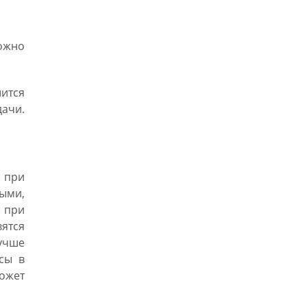
ожно
ится
ачи.
 при
ыми,
а при
вятся
лучше
осы в
ожет