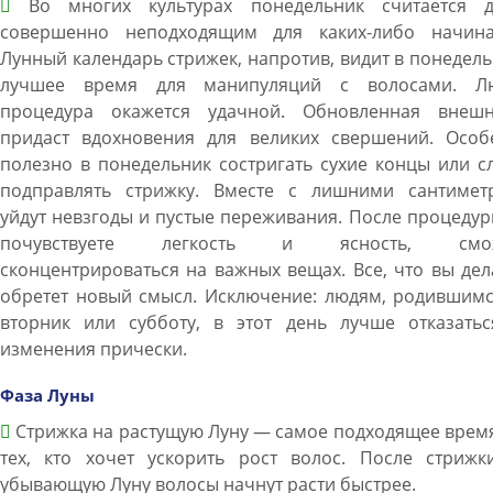
Во многих культурах понедельник считается д
совершенно неподходящим для каких-либо начина
Лунный календарь стрижек, напротив, видит в понедел
лучшее время для манипуляций с волосами. Л
процедура окажется удачной. Обновленная внешн
придаст вдохновения для великих свершений. Особ
полезно в понедельник состригать сухие концы или с
подправлять стрижку. Вместе с лишними сантимет
уйдут невзгоды и пустые переживания. После процеду
почувствуете легкость и ясность, смож
сконцентрироваться на важных вещах. Все, что вы дел
обретет новый смысл. Исключение: людям, родившимс
вторник или субботу, в этот день лучше отказатьс
изменения прически.
Фаза Луны
Стрижка на растущую Луну — самое подходящее врем
тех, кто хочет ускорить рост волос. После стрижк
убывающую Луну волосы начнут расти быстрее.