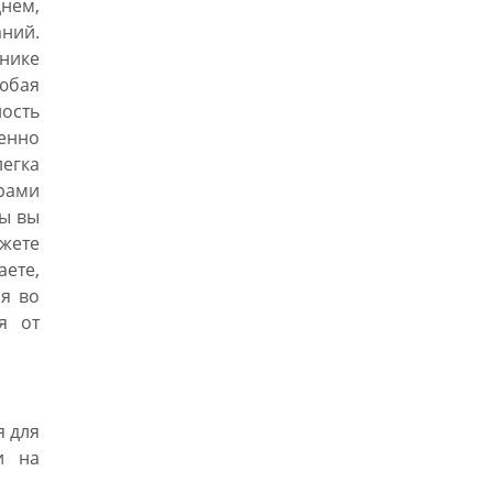
нем,
ний.
ьнике
юбая
ость
енно
легка
рами
ры вы
ете
аете,
я во
я от
я для
и на