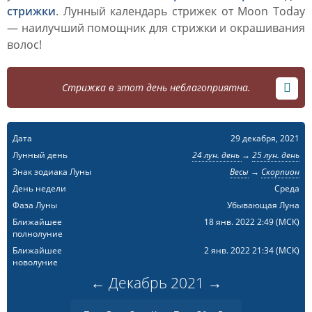
стрижки
. Лунный календарь стрижек от Moon Today
— наилучший помощник для стрижки и окрашивания
волос!
Стрижка в этот день неблагоприятна.
Дата
29 декабря, 2021
Лунный день
24 лун. день
→
25 лун. день
Знак зодиака Луны
Весы
→
Скорпион
День недели
Среда
Фаза Луны
Убывающая Луна
Ближайшее
18 янв. 2022 2:49
(МСК)
полнолуние
Ближайшее
2 янв. 2022 21:34
(МСК)
новолуние
←
Декабрь
2021
→