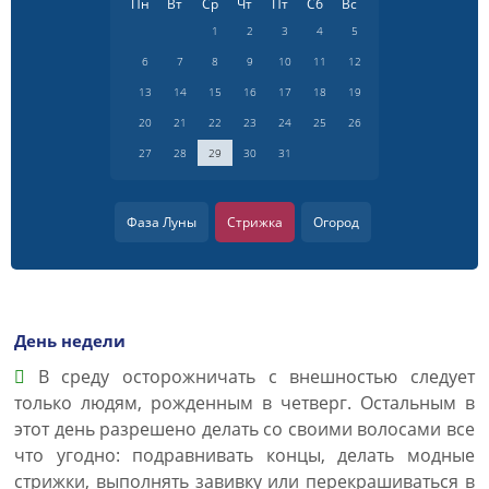
Пн
Вт
Ср
Чт
Пт
Сб
Вс
1
2
3
4
5
6
7
8
9
10
11
12
13
14
15
16
17
18
19
20
21
22
23
24
25
26
27
28
29
30
31
Фаза Луны
Стрижка
Огород
День недели
В среду осторожничать с внешностью следует
только людям, рожденным в четверг. Остальным в
этот день разрешено делать со своими волосами все
что угодно: подравнивать концы, делать модные
стрижки, выполнять завивку или перекрашиваться в