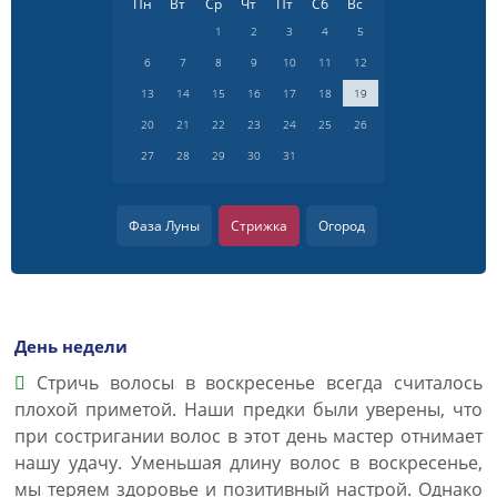
Пн
Вт
Ср
Чт
Пт
Сб
Вс
1
2
3
4
5
6
7
8
9
10
11
12
13
14
15
16
17
18
19
20
21
22
23
24
25
26
27
28
29
30
31
Фаза Луны
Стрижка
Огород
День недели
Стричь волосы в воскресенье всегда считалось
плохой приметой. Наши предки были уверены, что
при состригании волос в этот день мастер отнимает
нашу удачу. Уменьшая длину волос в воскресенье,
мы теряем здоровье и позитивный настрой. Однако