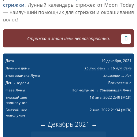
стрижки
. Лунный календарь стрижек от Moon Today
— наилучший помощник для стрижки и окрашивания
волос!
Стрижка в этот день неблагоприятна.
Дата
19 декабря, 2021
Лунный день
15 лун. день
→
16 лун. день
Знак зодиака Луны
Близнецы
→
Рак
День недели
Воскресенье
Фаза Луны
Полнолуние → Убывающая Луна
Ближайшее
18 янв. 2022 2:49
(МСК)
полнолуние
Ближайшее
2 янв. 2022 21:34
(МСК)
новолуние
←
Декабрь
2021
→