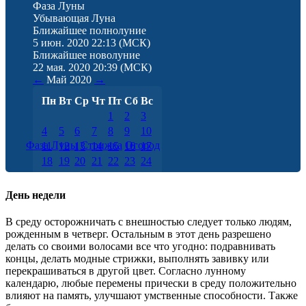
Фаза Луны
Убывающая Луна
Ближайшее полнолуние
5 июн. 2020 22:13
(МСК)
Ближайшее новолуние
22 мая. 2020 20:39
(МСК)
←
Май
2020
→
Пн
Вт
Ср
Чт
Пт
Сб
Вс
1
2
3
4
5
6
7
8
9
10
Фаза Луны
Стрижка
Огород
11
12
13
14
15
16
17
18
19
20
21
22
23
24
25
26
27
28
29
30
31
День недели
В среду осторожничать с внешностью следует только людям,
рожденным в четверг. Остальным в этот день разрешено
делать со своими волосами все что угодно: подравнивать
концы, делать модные стрижки, выполнять завивку или
перекрашиваться в другой цвет. Согласно лунному
календарю, любые перемены прически в среду положительно
влияют на память, улучшают умственные способности. Также