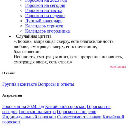
Гороскоп на 2023 год
Гороскоп на сегодня
Гороскоп на завтра
Гороскоп на неделю
Лунный календарь
Календарь стрижек
Календарь огородника
Случайная цитата
«Любовь, взирающая сверху, есть благосклонность;
любовь, смотрящая вверх, есть почитание,
благоговение.
Ненависть, смотрящая вниз, есть презрение; ненависть,
смотрящая вверх, есть страх.»
еще цитата
О сайте
Группа вконтакте
Вопросы и ответы
Астрология
Гороскоп на 2024 год
Китайский гороскоп
Гороскоп на
сегодня
Гороскоп на завтра
Гороскоп на неделю
Индивидуальный гороскоп
Совместимость знаков
Китайский
гороскоп