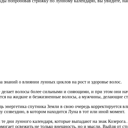
ажды попробовав стрижку по лунному календарю, вы увидите, на
ма знаний о влиянии лунных циклов на рост и здоровье волос.
е делает волосы более сильными и сияющими, и при этом они на
ся на жидкие и безжизненные волосы, а мужчины, делающие стр
дь энергетика спутника Земли в свою очередь корректируется в
у созвездию, в котором находится Луна в тот или иной момент.
те дни лунного календаря, которые выпадают на знак Козерога
омогает освежить не только внешность, но и мысли. Выйдя от с