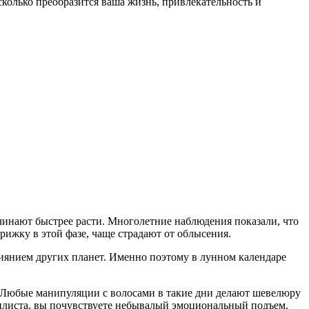
сколько преобразится ваша жизнь, привлекательность и
чинают быстрее расти. Многолетние наблюдения показали, что
ижку в этой фазе, чаще страдают от облысения.
лиянием других планет. Именно поэтому в лунном календаре
. Любые манипуляции с волосами в такие дни делают шевелюру
тилиста, вы почувствуете небывалый эмоциональный подъем.