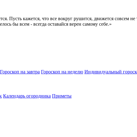
я. Пусть кажется, что все вокруг рушится, движется совсем не ту
телось бы всем - всегда оставайся верен самому себе.»
Гороскоп на завтра
Гороскоп на неделю
Индивидуальный гороск
к
Календарь огородника
Приметы