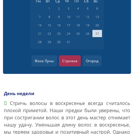
Пн
Вт
Ср
Чт
Пт
Сб
Вс
1
2
3
4
5
6
7
8
9
10
11
12
13
14
15
16
17
18
19
20
21
22
23
24
25
26
27
28
29
30
31
Фаза Луны
Стрижка
Огород
День недели
Стричь волосы в воскресенье всегда считалось
плохой приметой. Наши предки были уверены, что
при состригании волос в этот день мастер отнимает
нашу удачу. Уменьшая длину волос в воскресенье,
мы теряем здоровье и позитивный настрой. Однако