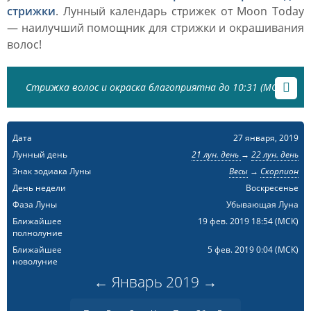
стрижки
. Лунный календарь стрижек от Moon Today
— наилучший помощник для стрижки и окрашивания
волос!
Стрижка волос и окраска благоприятна до 10:31 (МСК)
Дата
27 января, 2019
Лунный день
21 лун. день
→
22 лун. день
Знак зодиака Луны
Весы
→
Скорпион
День недели
Воскресенье
Фаза Луны
Убывающая Луна
Ближайшее
19 фев. 2019 18:54
(МСК)
полнолуние
Ближайшее
5 фев. 2019 0:04
(МСК)
новолуние
←
Январь
2019
→