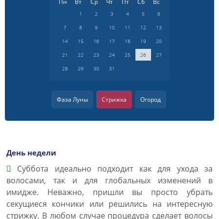
Пн
Вт
Ср
Чт
Пт
Сб
Вс
1
2
3
4
5
6
7
8
9
10
11
12
13
14
15
16
17
18
19
20
21
22
23
24
25
26
27
28
29
30
31
Фаза Луны
Стрижка
Огород
День недели
Суббота идеально подходит как для ухода за
волосами, так и для глобальных изменений в
имидже. Неважно, пришли вы просто убрать
секущиеся кончики или решились на интересную
стрижку. В любом случае процедура сделает волосы