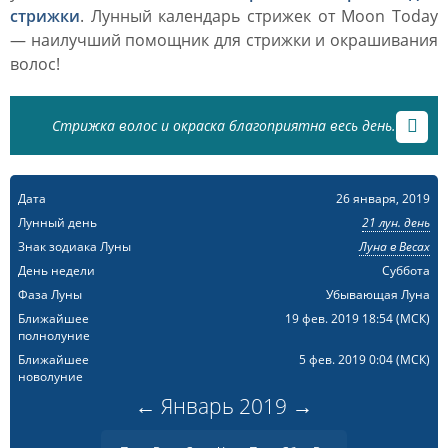
стрижки
. Лунный календарь стрижек от Moon Today
— наилучший помощник для стрижки и окрашивания
волос!
Стрижка волос и окраска благоприятна весь день.
Дата
26 января, 2019
Лунный день
21 лун. день
Знак зодиака Луны
Луна в Весах
День недели
Суббота
Фаза Луны
Убывающая Луна
Ближайшее
19 фев. 2019 18:54
(МСК)
полнолуние
Ближайшее
5 фев. 2019 0:04
(МСК)
новолуние
←
Январь
2019
→