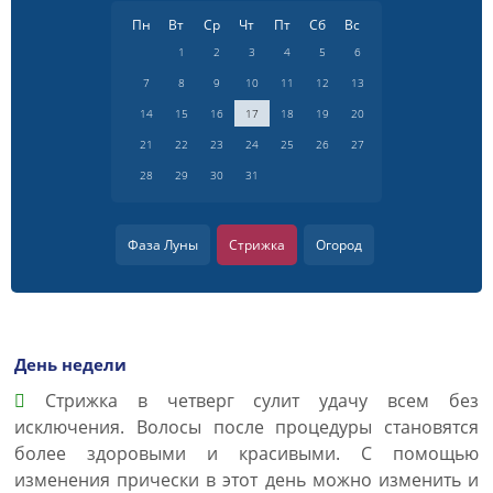
Пн
Вт
Ср
Чт
Пт
Сб
Вс
1
2
3
4
5
6
7
8
9
10
11
12
13
14
15
16
17
18
19
20
21
22
23
24
25
26
27
28
29
30
31
Фаза Луны
Стрижка
Огород
День недели
Cтрижка в четверг сулит удачу всем без
исключения. Волосы после процедуры становятся
более здоровыми и красивыми. С помощью
изменения прически в этот день можно изменить и