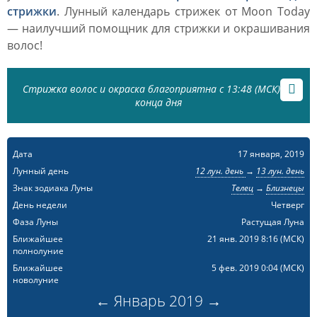
стрижки
. Лунный календарь стрижек от Moon Today
— наилучший помощник для стрижки и окрашивания
волос!
Стрижка волос и окраска благоприятна с 13:48 (МСК) до
конца дня
Дата
17 января, 2019
Лунный день
12 лун. день
→
13 лун. день
Знак зодиака Луны
Телец
→
Близнецы
День недели
Четверг
Фаза Луны
Растущая Луна
Ближайшее
21 янв. 2019 8:16
(МСК)
полнолуние
Ближайшее
5 фев. 2019 0:04
(МСК)
новолуние
←
Январь
2019
→