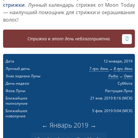
стрижки
. Лунный календарь стрижек от Moon Today
— наилучший помощник для стрижки и окрашивания
волос!
Стрижка в этот день неблагоприятна.
Дата
12 января, 2019
Лунный день
7 лун. день
→
8 лун. день
Знак зодиака Луны
Рыбы
→
Овен
День недели
Суббота
Фаза Луны
Растущая Луна
Ближайшее
21 янв. 2019 8:16
(МСК)
полнолуние
Ближайшее
5 фев. 2019 0:04
(МСК)
новолуние
←
Январь
2019
→