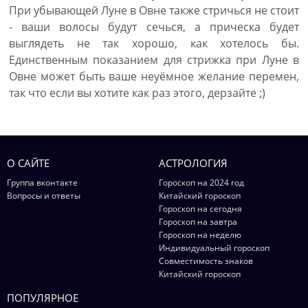
При убывающей Луне в Овне также стричься не стоит
- ваши волосы будут сечься, а прическа будет
выглядеть не так хорошо, как хотелось бы.
Единственным показанием для стрижка при Луне в
Овне может быть ваше неуёмное желание перемен,
так что если вы хотите как раз этого, дерзайте ;)
О САЙТЕ
АСТРОЛОГИЯ
Группа вконтакте
Гороскоп на 2024 год
Вопросы и ответы
Китайский гороскоп
Гороскоп на сегодня
Гороскоп на завтра
Гороскоп на неделю
Индивидуальный гороскоп
Совместимость знаков
Китайский гороскоп
ПОПУЛЯРНОЕ