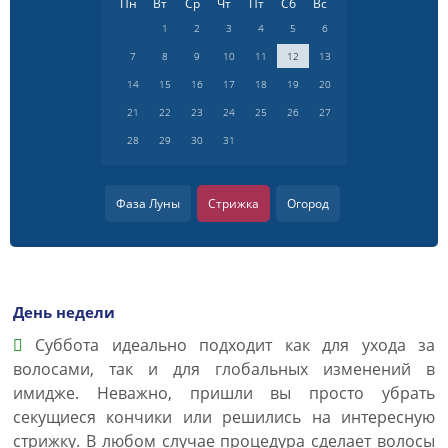
Пн
Вт
Ср
Чт
Пт
Сб
Вс
1
2
3
4
5
6
7
8
9
10
11
12
13
14
15
16
17
18
19
20
21
22
23
24
25
26
27
28
29
30
31
Фаза Луны
Стрижка
Огород
День недели
Суббота идеально подходит как для ухода за
волосами, так и для глобальных изменений в
имидже. Неважно, пришли вы просто убрать
секущиеся кончики или решились на интересную
стрижку. В любом случае процедура сделает волосы