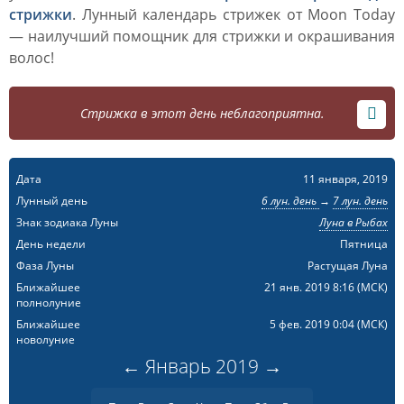
стрижки
. Лунный календарь стрижек от Moon Today
— наилучший помощник для стрижки и окрашивания
волос!
Стрижка в этот день неблагоприятна.
Дата
11 января, 2019
Лунный день
6 лун. день
→
7 лун. день
Знак зодиака Луны
Луна в Рыбах
День недели
Пятница
Фаза Луны
Растущая Луна
Ближайшее
21 янв. 2019 8:16
(МСК)
полнолуние
Ближайшее
5 фев. 2019 0:04
(МСК)
новолуние
←
Январь
2019
→