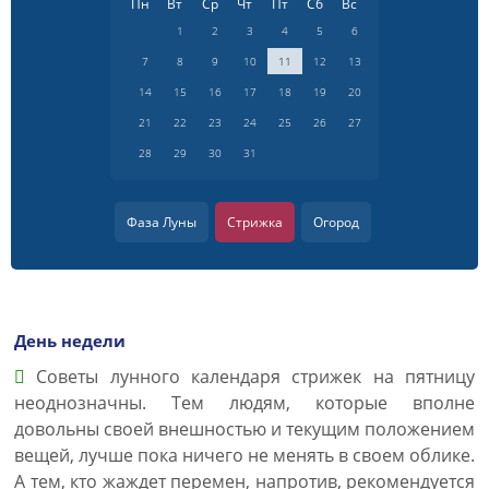
Пн
Вт
Ср
Чт
Пт
Сб
Вс
1
2
3
4
5
6
7
8
9
10
11
12
13
14
15
16
17
18
19
20
21
22
23
24
25
26
27
28
29
30
31
Фаза Луны
Стрижка
Огород
День недели
Советы лунного календаря стрижек на пятницу
неоднозначны. Тем людям, которые вполне
довольны своей внешностью и текущим положением
вещей, лучше пока ничего не менять в своем облике.
А тем, кто жаждет перемен, напротив, рекомендуется