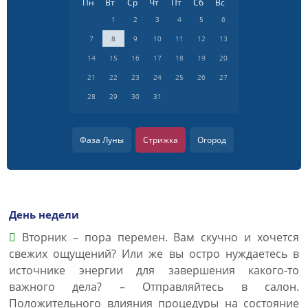
Пн
Вт
Ср
Чт
Пт
Сб
Вс
1
2
3
4
5
6
7
8
9
10
11
12
13
14
15
16
17
18
19
20
21
22
23
24
25
26
27
28
29
30
31
Фаза Луны
Стрижка
Огород
День недели
Вторник – пора перемен. Вам скучно и хочется
свежих ощущений? Или же вы остро нуждаетесь в
источнике энергии для завершения какого-то
важного дела? – Отправляйтесь в салон.
Положительного влияния процедуры на состояние