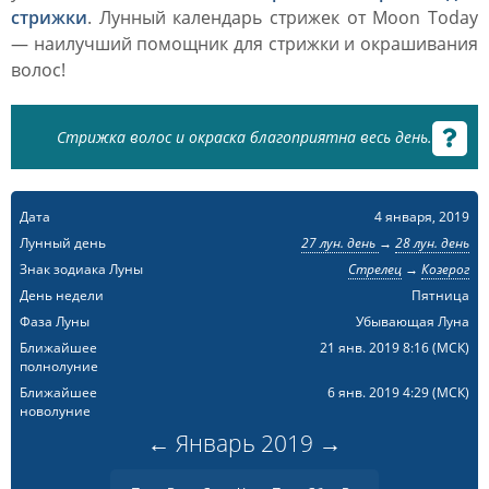
стрижки
. Лунный календарь стрижек от Moon Today
— наилучший помощник для стрижки и окрашивания
волос!
Стрижка волос и окраска благоприятна весь день.
Дата
4 января, 2019
Лунный день
27 лун. день
→
28 лун. день
Знак зодиака Луны
Стрелец
→
Козерог
День недели
Пятница
Фаза Луны
Убывающая Луна
Ближайшее
21 янв. 2019 8:16
(МСК)
полнолуние
Ближайшее
6 янв. 2019 4:29
(МСК)
новолуние
←
Январь
2019
→