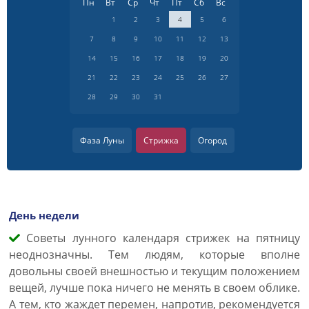
Пн
Вт
Ср
Чт
Пт
Сб
Вс
1
2
3
4
5
6
7
8
9
10
11
12
13
14
15
16
17
18
19
20
21
22
23
24
25
26
27
28
29
30
31
Фаза Луны
Стрижка
Огород
День недели
Советы лунного календаря стрижек на пятницу
неоднозначны. Тем людям, которые вполне
довольны своей внешностью и текущим положением
вещей, лучше пока ничего не менять в своем облике.
А тем, кто жаждет перемен, напротив, рекомендуется