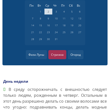
Пн
Вт
Ср
Чт
Пт
Сб
Вс
1
2
3
4
5
6
7
8
9
10
11
12
13
14
15
16
17
18
19
20
21
22
23
24
25
26
27
28
29
30
31
Фаза Луны
Стрижка
Огород
День недели
В среду осторожничать с внешностью следует
только людям, рожденным в четверг. Остальным в
этот день разрешено делать со своими волосами все
что угодно: подравнивать концы, делать модные