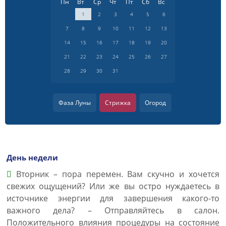
Пн
Вт
Ср
Чт
Пт
Сб
Вс
1
2
3
4
5
6
7
8
9
10
11
12
13
14
15
16
17
18
19
20
21
22
23
24
25
26
27
28
29
30
31
Фаза Луны
Стрижка
Огород
День недели
Вторник – пора перемен. Вам скучно и хочется
свежих ощущений? Или же вы остро нуждаетесь в
источнике энергии для завершения какого-то
важного дела? – Отправляйтесь в салон.
Положительного влияния процедуры на состояние