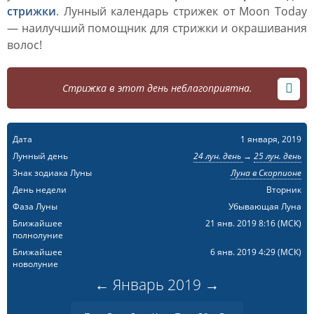
стрижки
. Лунный календарь стрижек от Moon Today
— наилучший помощник для стрижки и окрашивания
волос!
Стрижка в этот день неблагоприятна.
Дата
1 января, 2019
Лунный день
24 лун. день
→
25 лун. день
Знак зодиака Луны
Луна в Скорпионе
День недели
Вторник
Фаза Луны
Убывающая Луна
Ближайшее
21 янв. 2019 8:16
(МСК)
полнолуние
Ближайшее
6 янв. 2019 4:29
(МСК)
новолуние
←
Январь
2019
→