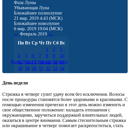
Фаза Луны
Убывающая Луна
Ближайшее полнолуние
21 мар. 2019 4:43
(МСК)
Ближайшее новолуние
6 мар. 2019 19:04
(МСК)
←
Февраль
2019
→
Пн
Вт
Ср
Чт
Пт
Сб
Вс
1
2
3
4
5
6
7
8
9
10
Фаза Луны
Стрижка
Огород
11
12
13
14
15
16
17
18
19
20
21
22
23
24
25
26
27
28
День недели
Cтрижка в четверг сулит удачу всем без исключения. Волосы
после процедуры становятся более здоровыми и красивыми. С
помощью изменения прически в этот день можно изменить и
свое общественное положение: наладить отношения с
окружающими, заручиться поддержкой влиятельных людей,
оказаться в центре внимания. Самым стеснительным стрижка
или окрашивание в четверг помогает раскрепоститься, стать