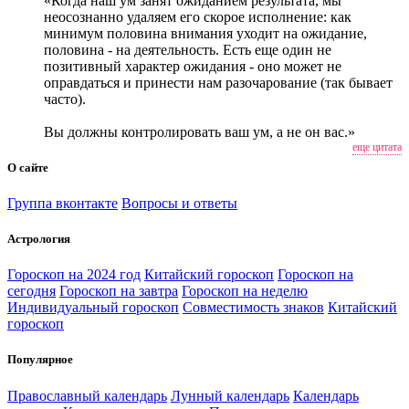
«Когда наш ум занят ожиданием результата, мы
неосознанно удаляем его скорое исполнение: как
минимум половина внимания уходит на ожидание,
половина - на деятельность. Есть еще один не
позитивный характер ожидания - оно может не
оправдаться и принести нам разочарование (так бывает
часто).
Вы должны контролировать ваш ум, а не он вас.»
еще цитата
О сайте
Группа вконтакте
Вопросы и ответы
Астрология
Гороскоп на 2024 год
Китайский гороскоп
Гороскоп на
сегодня
Гороскоп на завтра
Гороскоп на неделю
Индивидуальный гороскоп
Совместимость знаков
Китайский
гороскоп
Популярное
Православный календарь
Лунный календарь
Календарь