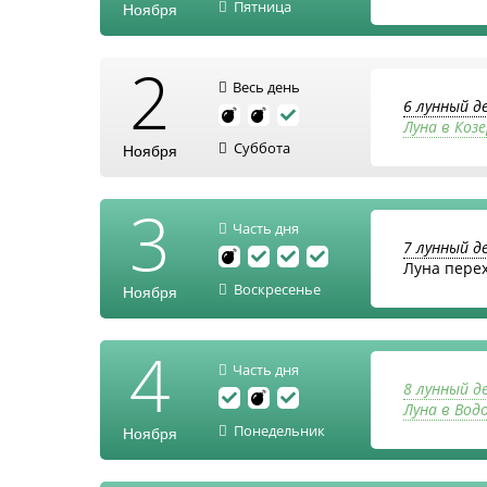
Пятница
Ноября
2
Весь день
6 лунный д
Луна в Козе
Суббота
Ноября
3
Часть дня
7 лунный д
Луна пере
Воскресенье
Ноября
4
Часть дня
8 лунный д
Луна в Вод
Понедельник
Ноября