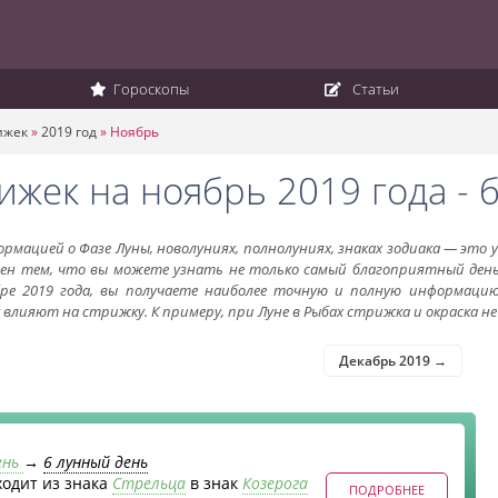
Гороскопы
Статьи
ижек
»
2019 год
»
Ноябрь
ижек на ноябрь 2019 года -
рмацией о Фазе Луны, новолуниях, полнолуниях, знаках зодиака — это
ен тем, что вы можете узнать не только самый благоприятный день,
ре 2019 года, вы получаете наиболее точную и полную информацию
влияют на стрижку. К примеру, при Луне в Рыбах стрижка и окраска н
Декабрь 2019 →
ень
→
6 лунный день
ходит из знака
Стрельца
в знак
Козерога
ПОДРОБНЕЕ