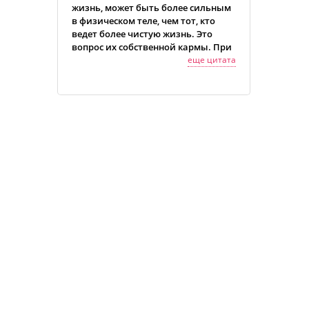
жизнь, может быть более сильным
в физическом теле, чем тот, кто
ведет более чистую жизнь. Это
вопрос их собственной кармы. При
прочих равных условиях человек,
еще цитата
ведущий чистую жизнь, имеет
огромное преимущество»