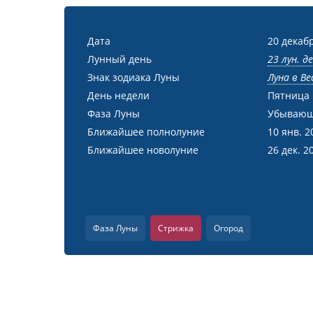
Дата
20 декабр
Лунный день
23 лун. д
Знак зодиака Луны
Луна в Ве
День недели
Пятница
Фаза Луны
Убывающ
Ближайшее полнолуние
10 янв. 2
Ближайшее новолуние
26 дек. 2
Фаза Луны
Стрижка
Огород