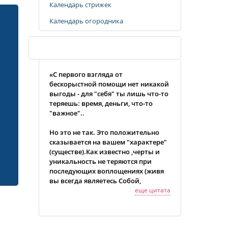
Календарь стрижек
Календарь огородника
Случайная цитата
«С первого взгляда от
бескорыстной помощи нет никакой
выгоды - для "себя" ты лишь что-то
теряешь: время, деньги, что-то
"важное"..
Но это не так. Это положительно
сказывается на вашем "характере"
(существе).Как известно ,черты и
уникальность не теряются при
последующих воплощениях (живя
вы всегда являетесь Собой,
независимо от воплощения,
еще цитата
условий, пространства.) Поэтому
все ваши черты характера сыграют
позитивную роль в вашем будущем