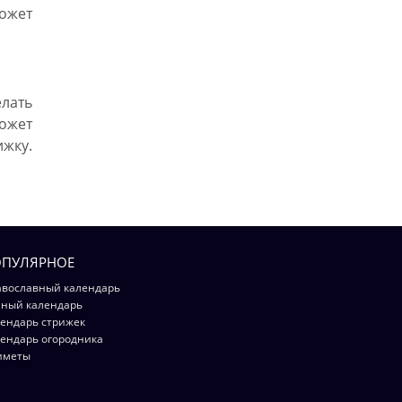
может
лать
ожет
жку.
ПУЛЯРНОЕ
вославный календарь
ный календарь
ендарь стрижек
ендарь огородника
иметы