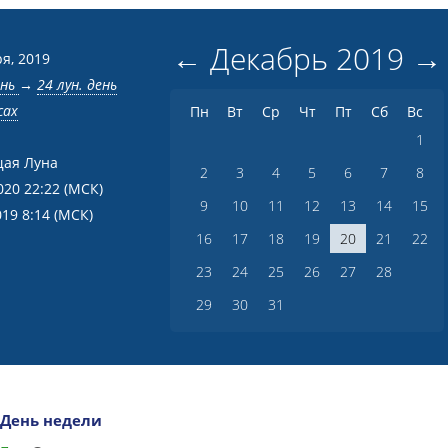
←
Декабрь
2019
→
я, 2019
ень
→
24 лун. день
сах
Пн
Вт
Ср
Чт
Пт
Сб
Вс
1
ая Луна
2
3
4
5
6
7
8
020 22:22
(МСК)
9
10
11
12
13
14
15
019 8:14
(МСК)
16
17
18
19
20
21
22
23
24
25
26
27
28
29
30
31
День недели