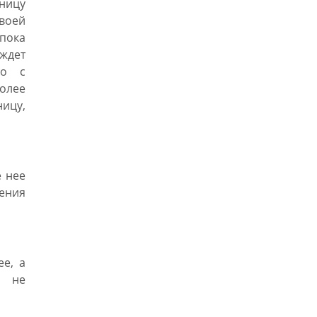
- ведь чем больше любви отдаешь,
ницу
столько и получишь в конце.
своей
Отдавая любовь, любви не
пока
становится меньше, она
ждет
бесконечна.
Во вселенной есть единый закон
но с
Равновесия - он справедлив для
более
всего, и нет ему исключений.
ицу,
Будьте собой, выполняйте свой
долг, живя в согласии с Единым.»
 нее
ления
е, а
и не