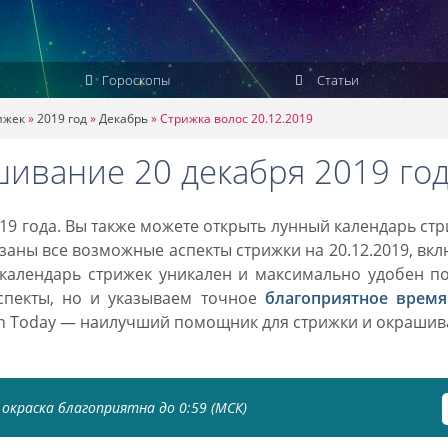
Гороскопы
Статьи
ижек
»
2019 год
»
Декабрь
»
Стрижка волос 20.12.2019
шивание 20 декабря 2019 го
19 года. Вы также можете открыть лунный календарь ст
азаны все возможные аспекты стрижки на 20.12.2019, вк
 календарь стрижек уникален и максимально удобен п
спекты, но и указываем точное
благоприятное время
on Today — наилучший помощник для стрижки и окраши
окраска благоприятна до 0:59 (МСК)