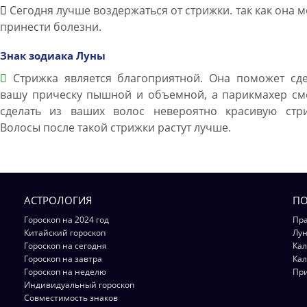
Сегодня лучше воздержаться от стрижки. так как она 
принести болезни.
Знак зодиака Луны
Стрижка является благоприятной. Она поможет сде
вашу прическу пышной и объемной, а парикмахер см
сделать из ваших волос невероятно красивую стри
Волосы после такой стрижки растут лучше.
АСТРОЛОГИЯ
ПО
Гороскоп на 2024 год
Пра
Китайский гороскоп
Лун
Гороскоп на сегодня
Кал
Гороскоп на завтра
Кал
Гороскоп на неделю
Пр
Индивидуальный гороскоп
Совместимость знаков