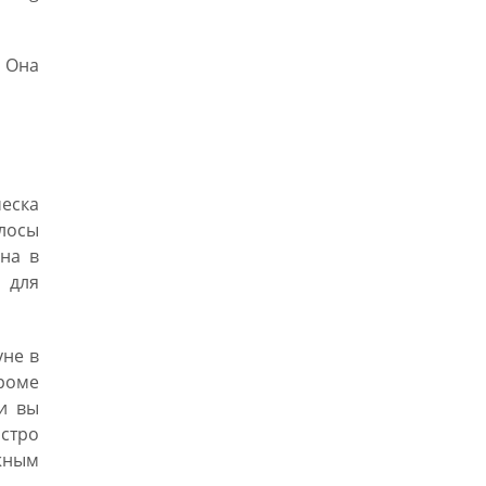
 Она
еска
лосы
на в
 для
уне в
Кроме
ли вы
стро
ижным