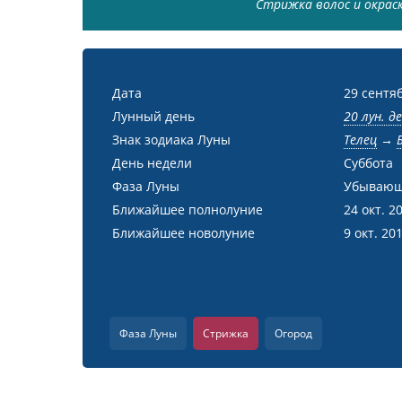
Стрижка волос и окраск
Дата
29 сентя
Лунный день
20 лун. д
Знак зодиака Луны
Телец
→
День недели
Суббота
Фаза Луны
Убывающ
Ближайшее полнолуние
24 окт. 2
Ближайшее новолуние
9 окт. 20
Фаза Луны
Стрижка
Огород