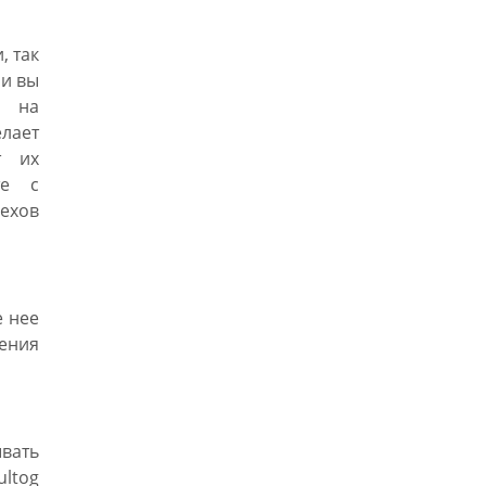
, так
ли вы
ь на
лает
т их
те с
рехов
 нее
ления
вать
ltog