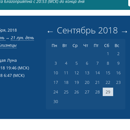
а благоприятна с 20:53 (МСК) до конца дня
←
Сентябрь
2018
→
бря, 2018
ень
→
21 лун. день
Близнецы
Пн
Вт
Ср
Чт
Пт
Сб
Вс
1
2
ая Луна
3
4
5
6
7
8
9
018 19:46
(МСК)
10
11
12
13
14
15
16
18 6:47
(МСК)
17
18
19
20
21
22
23
24
25
26
27
28
29
30