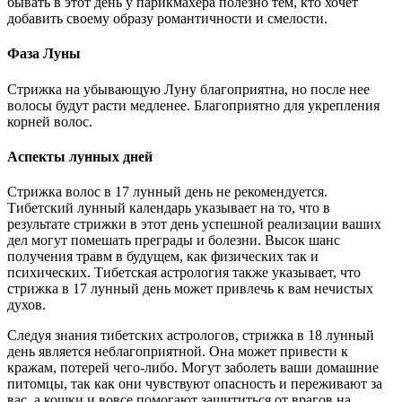
бывать в этот день у парикмахера полезно тем, кто хочет
добавить своему образу романтичности и смелости.
Фаза Луны
Стрижка на убывающую Луну благоприятна, но после нее
волосы будут расти медленее. Благоприятно для укрепления
корней волос.
Аспекты лунных дней
Стрижка волос в 17 лунный день не рекомендуется.
Тибетский лунный календарь указывает на то, что в
результате стрижки в этот день успешной реализации ваших
дел могут помешать преграды и болезни. Высок шанс
получения травм в будущем, как физических так и
психических. Тибетская астрология также указывает, что
стрижка в 17 лунный день может привлечь к вам нечистых
духов.
Следуя знания тибетских астрологов, стрижка в 18 лунный
день является неблагоприятной. Она может привести к
кражам, потерей чего-либо. Могут заболеть ваши домашние
питомцы, так как они чувствуют опасность и переживают за
вас, а кошки и вовсе помогают защититься от врагов на