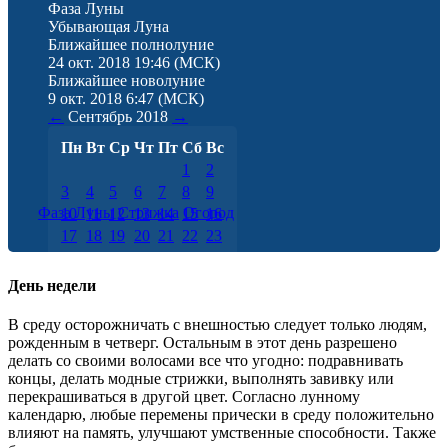
Фаза Луны
Убывающая Луна
Ближайшее полнолуние
24 окт. 2018 19:46
(МСК)
Ближайшее новолуние
9 окт. 2018 6:47
(МСК)
←
Сентябрь
2018
→
Пн
Вт
Ср
Чт
Пт
Сб
Вс
1
2
3
4
5
6
7
8
9
Фаза Луны
Стрижка
Огород
10
11
12
13
14
15
16
17
18
19
20
21
22
23
24
25
26
27
28
29
30
День недели
В среду осторожничать с внешностью следует только людям,
рожденным в четверг. Остальным в этот день разрешено
делать со своими волосами все что угодно: подравнивать
концы, делать модные стрижки, выполнять завивку или
перекрашиваться в другой цвет. Согласно лунному
календарю, любые перемены прически в среду положительно
влияют на память, улучшают умственные способности. Также