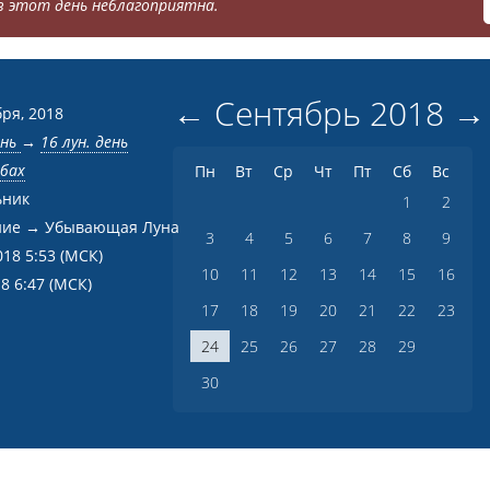
 этот день неблагоприятна.
←
Сентябрь
2018
→
бря, 2018
ень
→
16 лун. день
ыбах
Пн
Вт
Ср
Чт
Пт
Сб
Вс
ьник
1
2
ние → Убывающая Луна
3
4
5
6
7
8
9
018 5:53
(МСК)
10
11
12
13
14
15
16
18 6:47
(МСК)
17
18
19
20
21
22
23
24
25
26
27
28
29
30