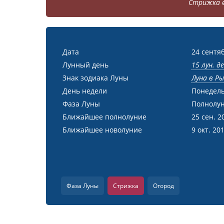
Стрижка в
Дата
24 сентя
Лунный день
15 лун. д
Знак зодиака Луны
Луна в Р
День недели
Понедел
Фаза Луны
Полнолу
Ближайшее полнолуние
25 сен. 2
Ближайшее новолуние
9 окт. 20
Фаза Луны
Стрижка
Огород