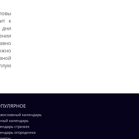
ловы
ит к
 дни
ении
авно
ожно
вной
плую
ПУЛЯРНОЕ
вославный календарь
ный календарь
ендарь стрижек
ендарь огородника
иметы