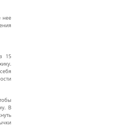
 нее
ления
в 15
хику.
себя
ности
тобы
му. В
кнуть
ычки