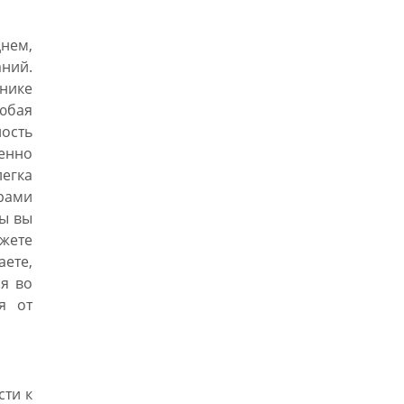
нем,
ний.
ьнике
юбая
ость
енно
легка
рами
ры вы
ете
аете,
я во
я от
сти к