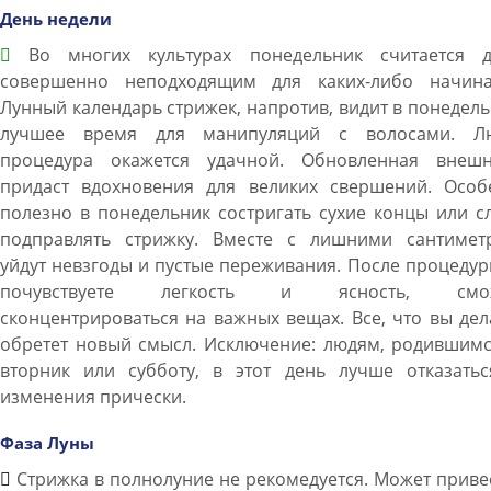
День недели
Во многих культурах понедельник считается д
совершенно неподходящим для каких-либо начина
Лунный календарь стрижек, напротив, видит в понедел
лучшее время для манипуляций с волосами. Л
процедура окажется удачной. Обновленная внешн
придаст вдохновения для великих свершений. Особ
полезно в понедельник состригать сухие концы или с
подправлять стрижку. Вместе с лишними сантимет
уйдут невзгоды и пустые переживания. После процеду
почувствуете легкость и ясность, смож
сконцентрироваться на важных вещах. Все, что вы дел
обретет новый смысл. Исключение: людям, родившимс
вторник или субботу, в этот день лучше отказатьс
изменения прически.
Фаза Луны
Стрижка в полнолуние не рекомедуется. Может приве