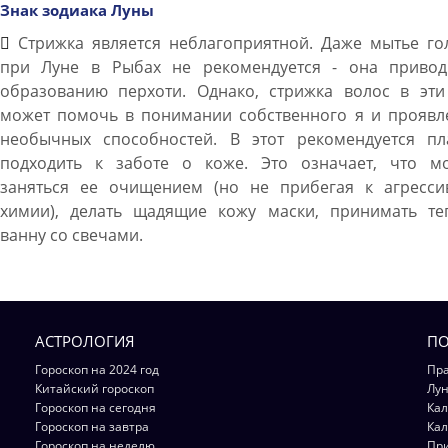
Знак зодиака Луны
Стрижка является неблагоприятной. Даже мытье го
при Луне в Рыбах не рекомендуется - она привод
образованию перхоти. Однако, стрижка волос в эти
может помочь в понимании собственного я и проявл
необычных способностей. В этот рекомендуется пл
подходить к заботе о коже. Это означает, что м
заняться ее очищением (но не прибегая к агресси
химии), делать щадящие кожу маски, принимать те
ванну со свечами.
АСТРОЛОГИЯ
ПО
Гороскоп на 2024 год
Пра
Китайский гороскоп
Лун
Гороскоп на сегодня
Кал
Гороскоп на завтра
Кал
Гороскоп на неделю
Пр