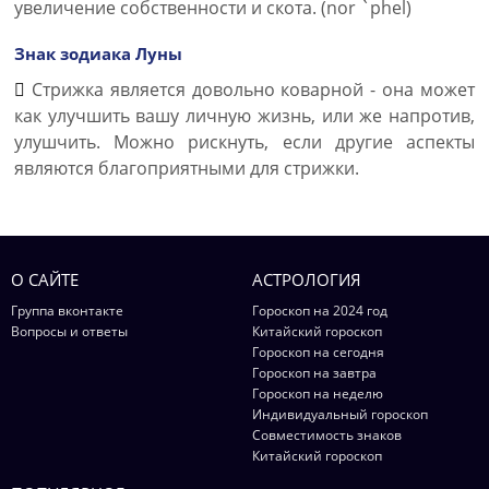
увеличение собственности и скота. (nor `phel)
Знак зодиака Луны
Стрижка является довольно коварной - она может
как улучшить вашу личную жизнь, или же напротив,
улушчить. Можно рискнуть, если другие аспекты
являются благоприятными для стрижки.
О САЙТЕ
АСТРОЛОГИЯ
Группа вконтакте
Гороскоп на 2024 год
Вопросы и ответы
Китайский гороскоп
Гороскоп на сегодня
Гороскоп на завтра
Гороскоп на неделю
Индивидуальный гороскоп
Совместимость знаков
Китайский гороскоп