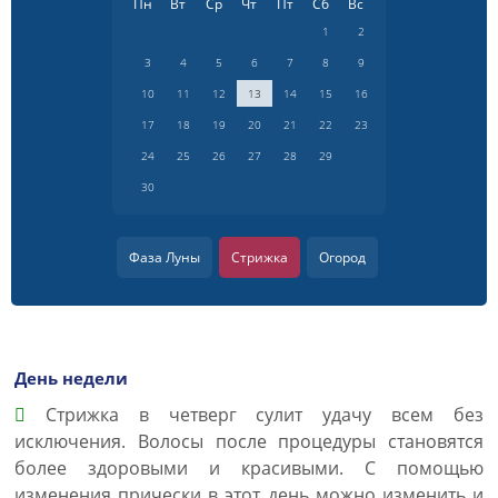
Пн
Вт
Ср
Чт
Пт
Сб
Вс
1
2
3
4
5
6
7
8
9
10
11
12
13
14
15
16
17
18
19
20
21
22
23
24
25
26
27
28
29
30
Фаза Луны
Стрижка
Огород
День недели
Cтрижка в четверг сулит удачу всем без
исключения. Волосы после процедуры становятся
более здоровыми и красивыми. С помощью
изменения прически в этот день можно изменить и