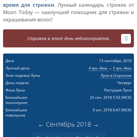
время для стрижки
. Лунный календарь стрижек от
Moon Today — наилучший помощник для стрижки и
окрашивания волос!
Стрижка в этот день неблагоприятна.
Дата
13 сентября, 2018
Лунный день
4 лун. день
→
5 лун. день
Знак зодиака Луны
Луна в Скорпионе
День недели
Четверг
Фаза Луны
Растущая Луна
Ближайшее
25 сен. 2018 5:53
(МСК)
полнолуние
Ближайшее
9 окт. 2018 6:47
(МСК)
новолуние
←
Сентябрь
2018
→