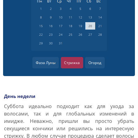
Пн
Вт
Ср
Чт
Пт
Сб
Вс
1
2
3
4
5
6
7
8
9
10
11
12
13
14
15
16
17
18
19
20
21
22
23
24
25
26
27
28
29
30
31
Фаза Луны
Стрижка
Огород
День недели
Суббота идеально подходит как для ухода за
волосами, так и для глобальных изменений в
имидже. Неважно, пришли вы просто убрать
секущиеся кончики или решились на интересную
стрижку. В любом случае процедура сделает волосы