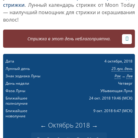
стрижки
. Лунный календарь стрижек от Moon Today
— наилучший помощник для стрижки и окрашивания
волос!
Стрижка в этот день неблагоприятна.
Дата
4 октября, 2018
Лунный день
25 лун. день
Знак зодиака Луны
Рак
→
Лев
День недели
Четверг
Фаза Луны
Убывающая Луна
Ближайшее
24 окт. 2018 19:46
(МСК)
полнолуние
Ближайшее
9 окт. 2018 6:47
(МСК)
новолуние
←
Октябрь
2018
→