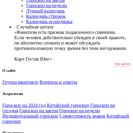
Гороскоп на завтра
Гороскоп на неделю
Лунный календарь
Календарь стрижек
Календарь огородника
Случайная цитата
«Фанатизм есть признак подавленного сомнения.
Если человек действительно убежден в своей правоте,
он абсолютно спокоен и может обсуждать
противоположную точку зрения без тени негодования.
Карл Густав Юнг»
еще цитата
О сайте
Группа вконтакте
Вопросы и ответы
Астрология
Гороскоп на 2024 год
Китайский гороскоп
Гороскоп на
сегодня
Гороскоп на завтра
Гороскоп на неделю
Индивидуальный гороскоп
Совместимость знаков
Китайский
гороскоп
Популярное