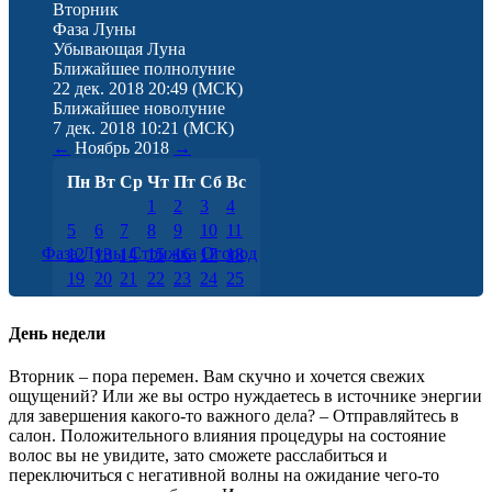
Вторник
Фаза Луны
Убывающая Луна
Ближайшее полнолуние
22 дек. 2018 20:49
(МСК)
Ближайшее новолуние
7 дек. 2018 10:21
(МСК)
←
Ноябрь
2018
→
Пн
Вт
Ср
Чт
Пт
Сб
Вс
1
2
3
4
5
6
7
8
9
10
11
Фаза Луны
Стрижка
Огород
12
13
14
15
16
17
18
19
20
21
22
23
24
25
26
27
28
29
30
День недели
Вторник – пора перемен. Вам скучно и хочется свежих
ощущений? Или же вы остро нуждаетесь в источнике энергии
для завершения какого-то важного дела? – Отправляйтесь в
салон. Положительного влияния процедуры на состояние
волос вы не увидите, зато сможете расслабиться и
переключиться с негативной волны на ожидание чего-то