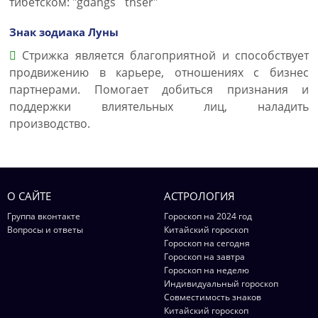
тибетском: "gdangs `thser"
Знак зодиака Луны
Стрижка является благоприятной и способствует
продвижению в карьере, отношениях с бизнес
партнерами. Помогает добиться признания и
поддержки влиятельных лиц, наладить
производство.
О САЙТЕ
АСТРОЛОГИЯ
Группа вконтакте
Гороскоп на 2024 год
Вопросы и ответы
Китайский гороскоп
Гороскоп на сегодня
Гороскоп на завтра
Гороскоп на неделю
Индивидуальный гороскоп
Совместимость знаков
Китайский гороскоп