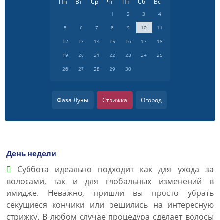
Пн
Вт
Ср
Чт
Пт
Сб
Вс
1
2
3
4
5
6
7
8
9
10
11
12
13
14
15
16
17
18
19
20
21
22
23
24
25
26
27
28
29
30
Фаза Луны
Стрижка
Огород
День недели
Суббота идеально подходит как для ухода за
волосами, так и для глобальных изменений в
имидже. Неважно, пришли вы просто убрать
секущиеся кончики или решились на интересную
стрижку. В любом случае процедура сделает волосы