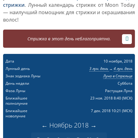
стрижки
. Лунный календарь стрижек от Moon Today
— наилучший помощник для стрижки и окрашивания
волос!
Стрижка в этот день неблагоприятна.
Дата
10 ноября, 2018
Лунный день
3 лун. день
→
4 лун. день
Знак зодиака Луны
Луна в Стрельце
День недели
Суббота
Фаза Луны
Растущая Луна
Ближайшее
23 ноя. 2018 8:40
(МСК)
полнолуние
Ближайшее
7 дек. 2018 10:21
(МСК)
новолуние
←
Ноябрь
2018
→