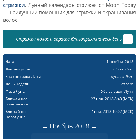
стрижки
. Лунный календарь стрижек от Moon Today
— наилучший помощник для стрижки и окрашивания
волос!
Стрижка волос и окраска благоприятна весь день.
Дата
1 ноября, 2018
Лунный день
23 лун. день
Знак зодиака Луны
Луна во Льве
День недели
Четверг
Фаза Луны
Убывающая Луна
Ближайшее
23 ноя. 2018 8:40
(МСК)
полнолуние
Ближайшее
7 ноя. 2018 19:02
(МСК)
новолуние
←
Ноябрь
2018
→