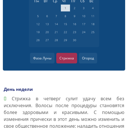
Пн
Вт
Ср
Чт
Пт
Сб
Вс
1
2
3
4
5
6
7
8
9
10
11
12
13
14
15
16
17
18
19
20
21
22
23
24
25
26
27
28
29
30
Фаза Луны
Стрижка
Огород
День недели
Cтрижка в четверг сулит удачу всем без
исключения. Волосы после процедуры становятся
более здоровыми и красивыми. С помощью
изменения прически в этот день можно изменить и
свое общественное положение: наладить отношения