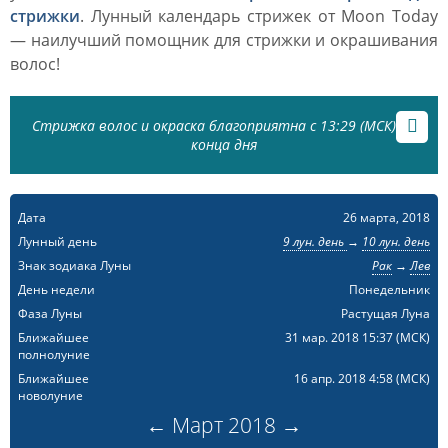
стрижки
. Лунный календарь стрижек от Moon Today
— наилучший помощник для стрижки и окрашивания
волос!
Стрижка волос и окраска благоприятна с 13:29 (МСК) до
конца дня
Дата
26 марта, 2018
Лунный день
9 лун. день
→
10 лун. день
Знак зодиака Луны
Рак
→
Лев
День недели
Понедельник
Фаза Луны
Растущая Луна
Ближайшее
31 мар. 2018 15:37
(МСК)
полнолуние
Ближайшее
16 апр. 2018 4:58
(МСК)
новолуние
←
Март
2018
→