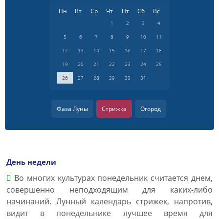
Пн
Вт
Ср
Чт
Пт
Сб
Вс
1
2
3
4
5
6
7
8
9
10
11
12
13
14
15
16
17
18
19
20
21
22
23
24
25
26
27
28
29
30
31
Фаза Луны
Стрижка
Огород
День недели
Во многих культурах понедельник считается днем,
совершенно неподходящим для каких-либо
начинаний. Лунный календарь стрижек, напротив,
видит в понедельнике лучшее время для