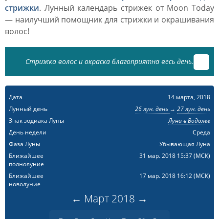
стрижки
. Лунный календарь стрижек от Moon Today
— наилучший помощник для стрижки и окрашивания
волос!
Стрижка волос и окраска благоприятна весь день.
Дата
14 марта, 2018
Лунный день
26 лун. день
→
27 лун. день
Знак зодиака Луны
Луна в Водолее
День недели
Среда
Фаза Луны
Убывающая Луна
Ближайшее
31 мар. 2018 15:37
(МСК)
полнолуние
Ближайшее
17 мар. 2018 16:12
(МСК)
новолуние
←
Март
2018
→