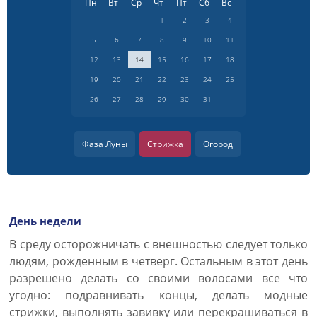
Пн
Вт
Ср
Чт
Пт
Сб
Вс
1
2
3
4
5
6
7
8
9
10
11
12
13
14
15
16
17
18
19
20
21
22
23
24
25
26
27
28
29
30
31
Фаза Луны
Стрижка
Огород
День недели
В среду осторожничать с внешностью следует только
людям, рожденным в четверг. Остальным в этот день
разрешено делать со своими волосами все что
угодно: подравнивать концы, делать модные
стрижки, выполнять завивку или перекрашиваться в