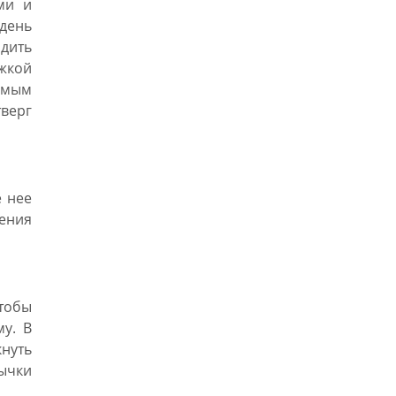
шагами.»
ми и
день
адить
жкой
амым
верг
 нее
ления
тобы
му. В
кнуть
ычки