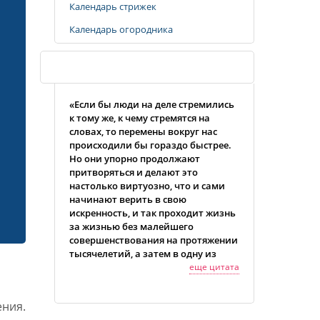
Календарь стрижек
Календарь огородника
Случайная цитата
«Если бы люди на деле стремились
к тому же, к чему стремятся на
словах, то перемены вокруг нас
происходили бы гораздо быстрее.
Но они упорно продолжают
притворяться и делают это
настолько виртуозно, что и сами
начинают верить в свою
искренность, и так проходит жизнь
за жизнью без малейшего
совершенствования на протяжении
тысячелетий, а затем в одну из
жизней они вдруг начинают
еще цитата
удивляться, отчего это они не
развиваются, в то время как другие
ния.
продвигаются вперед гигантскими