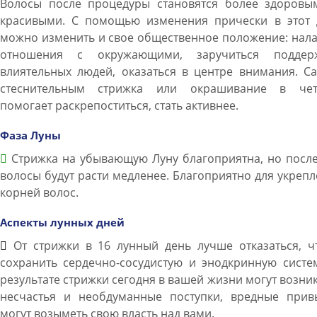
Волосы после процедуры становятся более здоровы
красивыми. С помощью изменения прически в этот 
можно изменить и свое общественное положение: нал
отношения с окружающими, заручиться поддер
влиятельных людей, оказаться в центре внимания. С
стеснительным стрижка или окрашивание в чет
помогает раскрепоститься, стать активнее.
Фаза Луны
Стрижка на убывающую Луну благоприятна, но после
волосы будут расти медленее. Благоприятно для укреп
корней волос.
Аспекты лунных дней
От стрижки в 16 лунный день лучше отказаться, ч
сохранить сердечно-сосудистую и энодкринную систе
результате стрижки сегодня в вашей жизни могут возни
несчастья и необдуманные поступки, вредные прив
могут возыметь свою власть над вами.