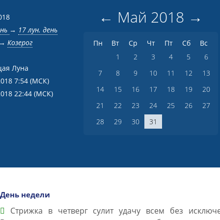
←
Май
2018
→
018
ень
→
17 лун. день
→
Козерог
Пн
Вт
Ср
Чт
Пт
Сб
Вс
1
2
3
4
5
6
ая Луна
7
8
9
10
11
12
13
2018 7:54
(МСК)
14
15
16
17
18
19
20
2018 22:44
(МСК)
21
22
23
24
25
26
27
28
29
30
31
День недели
Cтрижка в четверг сулит удачу всем без исключе