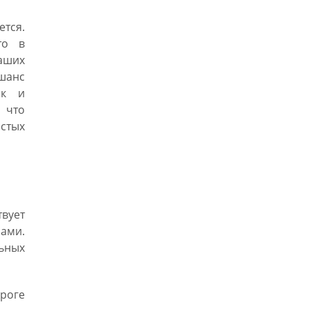
тся.
то в
ваших
шанс
ак и
, что
истых
вует
рами.
ьных
роге