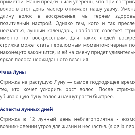
приметой. Наши предки были уверены, что при состри
волос в этот день мастер отнимает нашу удачу. Уме
длину волос в воскресенье, мы теряем здоров
позитивный настрой. Однако тем, кого и так пресле
несчастья, лунный календарь, наоборот, советует стр
именно по воскресеньям. Для таких людей воскре
стрижка может стать переломным моментом: черная п
наконец-то закончится, и ей на смену придет удивитель
яркая полоса неожиданного везения.
Фаза Луны
Стрижка на растущую Луну — самое подходящее время
тех, кто хочет ускорить рост волос. После стрижк
убывающую Луну волосы начнут расти быстрее.
Аспекты лунных дней
Стрижка в 12 лунный день неблагоприятна - возм
возникновении угроз для жизни и несчастья. (slog la ngo