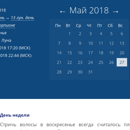
←
Май
2018
→
018
ень
→
13 лун. день
корпионе
Пн
Вт
Ср
Чт
Пт
Сб
Вс
нье
1
2
3
4
5
6
 Луна
7
8
9
10
11
12
13
018 17:20
(МСК)
14
15
16
17
18
19
20
2018 22:44
(МСК)
21
22
23
24
25
26
27
28
29
30
31
День недели
Стричь волосы в воскресенье всегда считалось пл