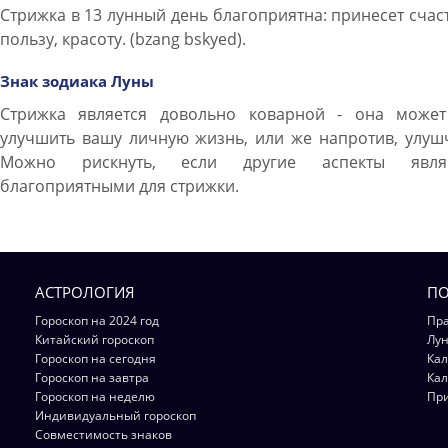
Стрижка в 13 лунный день благоприятна: принесет счас
пользу, красоту. (bzang bskyed).
Знак зодиака Луны
Стрижка является довольно коварной - она может
улучшить вашу личную жизнь, или же напротив, улуш
Можно рискнуть, если другие аспекты явля
благоприятными для стрижки.
АСТРОЛОГИЯ
ПО
Гороскоп на 2024 год
Пра
Китайский гороскоп
Лун
Гороскоп на сегодня
Кал
Гороскоп на завтра
Кал
Гороскоп на неделю
Пр
Индивидуальный гороскоп
Совместимость знаков