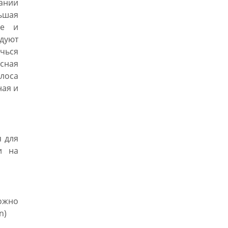
гании
ньшая
ье и
дуют
ичься
сная
олоса
ная и
 для
и на
ожно
n)