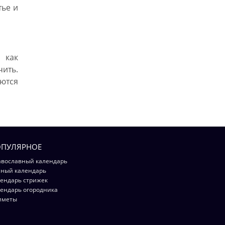
тье и
 как
чить.
ются
ПУЛЯРНОЕ
вославный календарь
ный календарь
ендарь стрижек
ендарь огородника
иметы