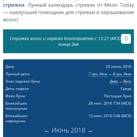
стрижки
. Лунный календарь стрижек от Moon Today
— наилучший помощник для стрижки и окрашивания
волос!
Стрижка волос и окраска благоприятна с 13:27 (МСК) до
конца дня
Дата
20 июня, 2018
Лунный день
7 лун. день
→
8 лун. день
Знак зодиака Луны
Дева
→
Весы
День недели
Среда
Фаза Луны
Растущая Луна
Ближайшее
28 июн. 2018 7:54
(МСК)
полнолуние
Ближайшее
13 июл. 2018 5:48
(МСК)
новолуние
←
Июнь
2018
→