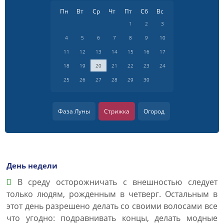
Пн
Вт
Ср
Чт
Пт
Сб
Вс
1
2
3
4
5
6
7
8
9
10
11
12
13
14
15
16
17
18
19
20
21
22
23
24
25
26
27
28
29
30
Фаза Луны
Стрижка
Огород
День недели
В среду осторожничать с внешностью следует
только людям, рожденным в четверг. Остальным в
этот день разрешено делать со своими волосами все
что угодно: подравнивать концы, делать модные