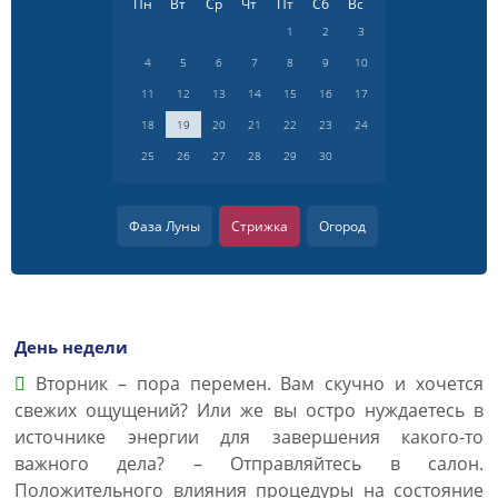
Пн
Вт
Ср
Чт
Пт
Сб
Вс
1
2
3
4
5
6
7
8
9
10
11
12
13
14
15
16
17
18
19
20
21
22
23
24
25
26
27
28
29
30
Фаза Луны
Стрижка
Огород
День недели
Вторник – пора перемен. Вам скучно и хочется
свежих ощущений? Или же вы остро нуждаетесь в
источнике энергии для завершения какого-то
важного дела? – Отправляйтесь в салон.
Положительного влияния процедуры на состояние