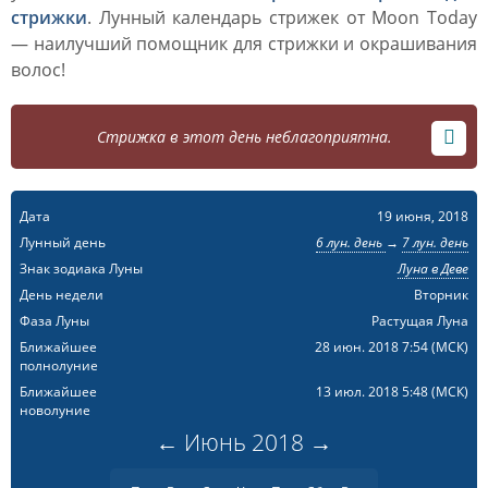
стрижки
. Лунный календарь стрижек от Moon Today
— наилучший помощник для стрижки и окрашивания
волос!
Стрижка в этот день неблагоприятна.
Дата
19 июня, 2018
Лунный день
6 лун. день
→
7 лун. день
Знак зодиака Луны
Луна в Деве
День недели
Вторник
Фаза Луны
Растущая Луна
Ближайшее
28 июн. 2018 7:54
(МСК)
полнолуние
Ближайшее
13 июл. 2018 5:48
(МСК)
новолуние
←
Июнь
2018
→