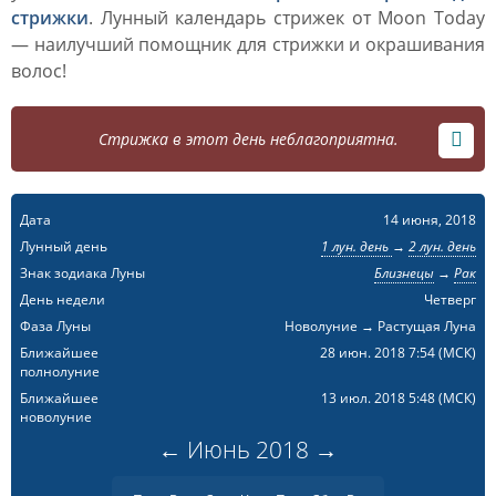
стрижки
. Лунный календарь стрижек от Moon Today
— наилучший помощник для стрижки и окрашивания
волос!
Стрижка в этот день неблагоприятна.
Дата
14 июня, 2018
Лунный день
1 лун. день
→
2 лун. день
Знак зодиака Луны
Близнецы
→
Рак
День недели
Четверг
Фаза Луны
Новолуние → Растущая Луна
Ближайшее
28 июн. 2018 7:54
(МСК)
полнолуние
Ближайшее
13 июл. 2018 5:48
(МСК)
новолуние
←
Июнь
2018
→