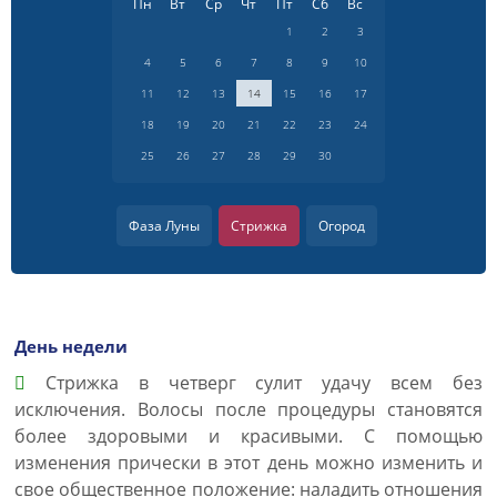
Пн
Вт
Ср
Чт
Пт
Сб
Вс
1
2
3
4
5
6
7
8
9
10
11
12
13
14
15
16
17
18
19
20
21
22
23
24
25
26
27
28
29
30
Фаза Луны
Стрижка
Огород
День недели
Cтрижка в четверг сулит удачу всем без
исключения. Волосы после процедуры становятся
более здоровыми и красивыми. С помощью
изменения прически в этот день можно изменить и
свое общественное положение: наладить отношения