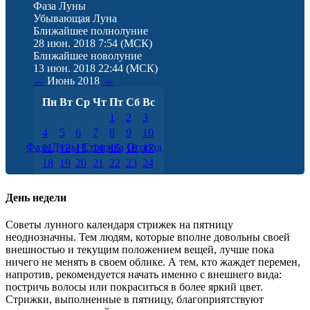
Фаза Луны
Убывающая Луна
Ближайшее полнолуние
28 июн. 2018 7:54
(МСК)
Ближайшее новолуние
13 июн. 2018 22:44
(МСК)
←
Июнь
2018
→
Пн
Вт
Ср
Чт
Пт
Сб
Вс
1
2
3
4
5
6
7
8
9
10
Фаза Луны
Стрижка
Огород
11
12
13
14
15
16
17
18
19
20
21
22
23
24
25
26
27
28
29
30
День недели
Советы лунного календаря стрижек на пятницу
неоднозначны. Тем людям, которые вполне довольны своей
внешностью и текущим положением вещей, лучше пока
ничего не менять в своем облике. А тем, кто жаждет перемен,
напротив, рекомендуется начать именно с внешнего вида:
постричь волосы или покраситься в более яркий цвет.
Стрижки, выполненные в пятницу, благоприятствуют