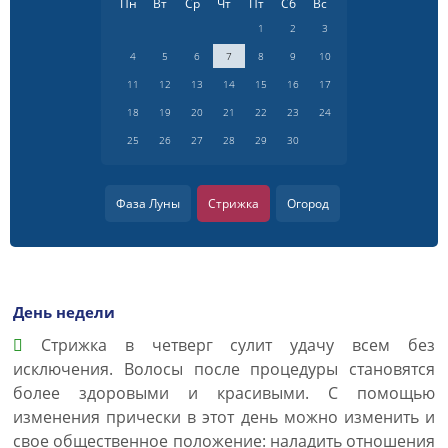
Пн
Вт
Ср
Чт
Пт
Сб
Вс
1
2
3
4
5
6
7
8
9
10
11
12
13
14
15
16
17
18
19
20
21
22
23
24
25
26
27
28
29
30
Фаза Луны
Стрижка
Огород
День недели
Cтрижка в четверг сулит удачу всем без
исключения. Волосы после процедуры становятся
более здоровыми и красивыми. С помощью
изменения прически в этот день можно изменить и
свое общественное положение: наладить отношения