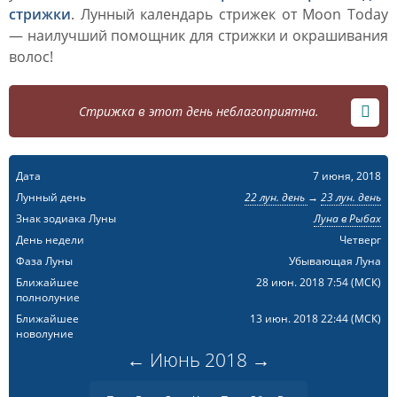
стрижки
. Лунный календарь стрижек от Moon Today
— наилучший помощник для стрижки и окрашивания
волос!
Стрижка в этот день неблагоприятна.
Дата
7 июня, 2018
Лунный день
22 лун. день
→
23 лун. день
Знак зодиака Луны
Луна в Рыбах
День недели
Четверг
Фаза Луны
Убывающая Луна
Ближайшее
28 июн. 2018 7:54
(МСК)
полнолуние
Ближайшее
13 июн. 2018 22:44
(МСК)
новолуние
←
Июнь
2018
→