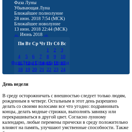
Фаза Луны
Убывающая Луна
Ближайшее полнолуние
28 июн. 2018 7:54
(МСК)
Ближайшее новолуние
13 июн. 2018 22:44
(МСК)
←
Июнь
2018
→
Пн
Вт
Ср
Чт
Пт
Сб
Вс
1
2
3
4
5
6
7
8
9
10
Фаза Луны
Стрижка
Огород
11
12
13
14
15
16
17
18
19
20
21
22
23
24
25
26
27
28
29
30
День недели
В среду осторожничать с внешностью следует только людям,
рожденным в четверг. Остальным в этот день разрешено
делать со своими волосами все что угодно: подравнивать
концы, делать модные стрижки, выполнять завивку или
перекрашиваться в другой цвет. Согласно лунному
календарю, любые перемены прически в среду положительно
влияют на память, улучшают умственные способности. Также