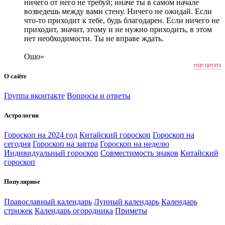
ничего от него не требуй; иначе ты в самом начале
возведешь между вами стену. Ничего не ожидай. Если
что-то приходит к тебе, будь благодарен. Если ничего не
приходит, значит, этому и не нужно приходить, в этом
нет необходимости. Ты не вправе ждать.
Ошо»
еще цитата
О сайте
Группа вконтакте
Вопросы и ответы
Астрология
Гороскоп на 2024 год
Китайский гороскоп
Гороскоп на
сегодня
Гороскоп на завтра
Гороскоп на неделю
Индивидуальный гороскоп
Совместимость знаков
Китайский
гороскоп
Популярное
Православный календарь
Лунный календарь
Календарь
стрижек
Календарь огородника
Приметы
Астропортал «Луна Сегодня» 2026